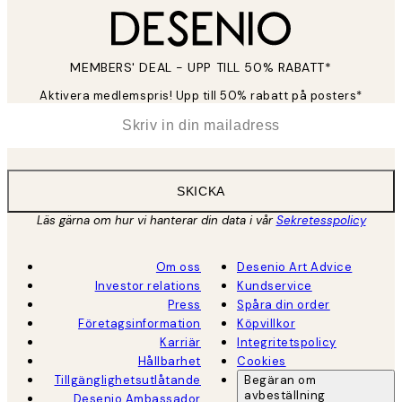
MEMBERS' DEAL - UPP TILL 50% RABATT*
Aktivera medlemspris! Upp till 50% rabatt på posters*
*
E-post
SKICKA
Läs gärna om hur vi hanterar din data i vår
Sekretesspolicy
Om oss
Desenio Art Advice
Investor relations
Kundservice
Press
Spåra din order
Företagsinformation
Köpvillkor
Karriär
Integritetspolicy
Hållbarhet
Cookies
Tillgänglighetsutlåtande
Begäran om
avbeställning
Desenio Ambassador