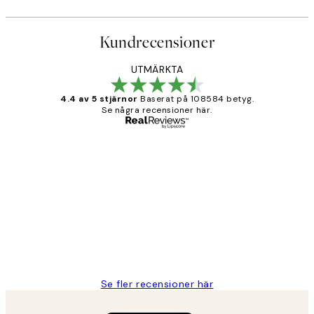
Kundrecensioner
UTMÄRKTA
4.4 av 5 stjärnor
Baserat på 108584 betyg.
Se några recensioner här.
Verifierad köpare
Kundrecensioner
Fina målningar.
2 juni
Roonak F
Se fler recensioner här