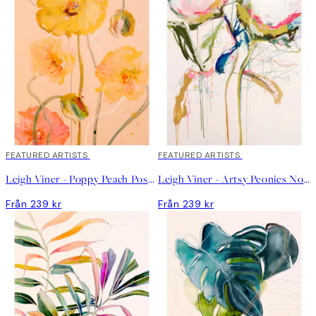
jag försöker förmedla,” säger hon.
Leigh använder många olika material i sitt skapande, såsom
akvareller, pasteller och oljefärger. Hennes abstrakta konstverk
är inspirerade av natur, mode och skönhet.
"Jag inspireras av så många olika saker varje dag, från boken
jag läser till andra samtida artister och mina favoriter, Picasso,
Joan Mitchell och Cecily Brown. Och musik inspirerar mig alltid,
jag sätter stämningen med eklektiska spellistor”.
FEATURED ARTISTS
FEATURED ARTISTS
Leigh Viner - Poppy Peach Poster
Leigh Viner - Artsy Peonies No1 Poster
Från 239 kr
Från 239 kr