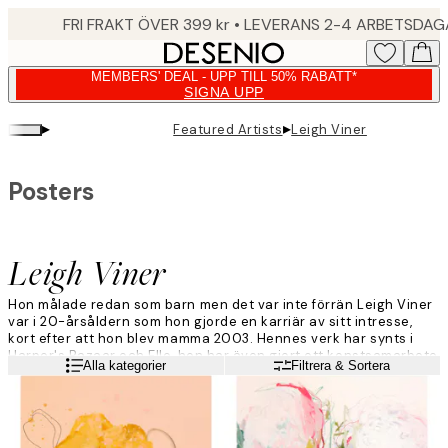
Skip
FRI FRAKT ÖVER 399 kr • LEVERANS 2-4 ARBETSDA
to
main
MEMBERS' DEAL - UPP TILL 50% RABATT*
content.
SIGNA UPP
▸
▸
Featured Artists
Leigh Viner
Posters
Leigh Viner
Hon målade redan som barn men det var inte förrän Leigh Viner
var i 20-årsåldern som hon gjorde en karriär av sitt intresse,
kort efter att hon blev mamma 2003. Hennes verk har synts i
Harper's Bazaar och Elle, hon har även gjort ett konstsamarbete
Läs mer
Alla kategorier
Filtrera & Sortera
med Lady Gaga, där intäkterna gick till Born This Way
Foundation.
”Jag vill att man ska känna igen sig i mina konstverk. Det finns
alltid något lite bitterljuvt som hjälper betraktaren att känna det