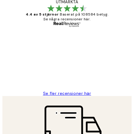
UTMÄRKTA
4.4 av 5 stjärnor
Baserat på 108584 betyg.
Se några recensioner här.
Verifierad köpare
Kundrecensioner
Fina målningar.
2 juni
Roonak F
Se fler recensioner här
*
E-post