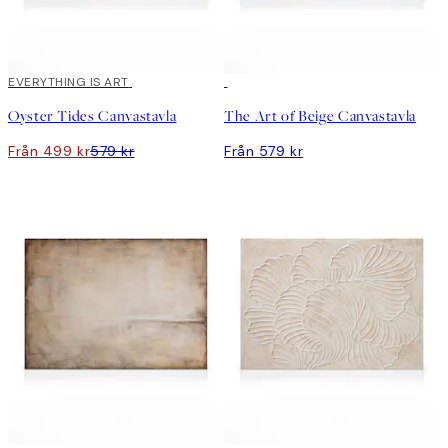
DEAL
EVERYTHING IS ART
Oyster Tides Canvastavla
The Art of Beige Canvastavla
Från 499 kr
579 kr
Från 579 kr