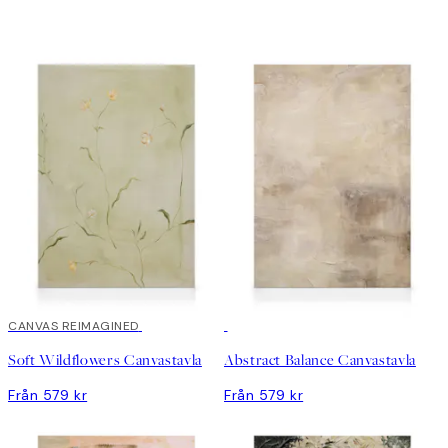
CANVAS REIMAGINED
Soft Wildflowers Canvastavla
Abstract Balance Canvastavla
Från 579 kr
Från 579 kr