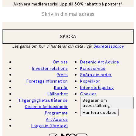
Aktivera medlemspris! Upp till 50% rabatt på posters*
*
E-post
SKICKA
Läs gärna om hur vi hanterar din data i vår
Sekretesspolicy
Om oss
Desenio Art Advice
Investor relations
Kundservice
Press
Spåra din order
Företagsinformation
Köpvillkor
Karriär
Integritetspolicy
Hållbarhet
Cookies
Tillgänglighetsutlåtande
Begäran om
avbeställning
Desenio Ambassador
Hantera cookies
Programme
Art Awards
Logga in (företag)