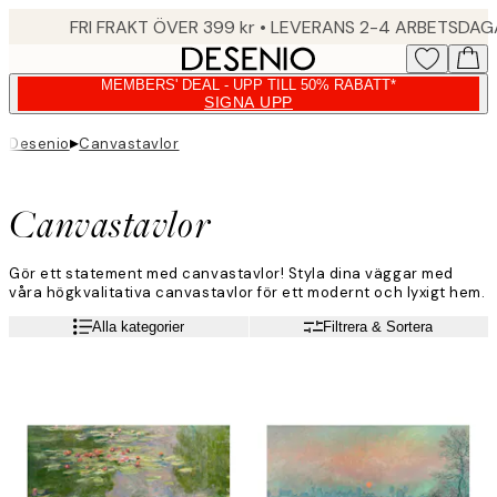
Skip
FRI FRAKT ÖVER 399 kr • LEVERANS 2-4 ARBETSDA
to
main
MEMBERS' DEAL - UPP TILL 50% RABATT*
content.
SIGNA UPP
▸
Desenio
Canvastavlor
Canvastavlor
Gör ett statement med canvastavlor! Styla dina väggar med
våra högkvalitativa canvastavlor för ett modernt och lyxigt hem.
Alla kategorier
Filtrera & Sortera