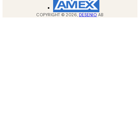
COPYRIGHT ©
2026
,
DESENIO
AB