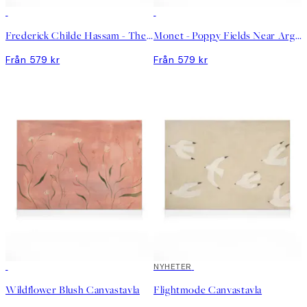
Frederick Childe Hassam - The Little Pond, Appledore Canvastavla
Monet - Poppy Fields Near Argenteuil Landscape Canvastavla
Från 579 kr
Från 579 kr
NYHETER
Wildflower Blush Canvastavla
Flightmode Canvastavla