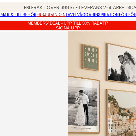
FRI FRAKT ÖVER 399 kr • LEVERANS 2-4 ARBETSD
MAR & TILLBEHÖR
ERBJUDANDEN
TAVELVÄGGAR
INSPIRATION
FÖR FÖ
MEMBERS' DEAL - UPP TILL 50% RABATT*
SIGNA UPP