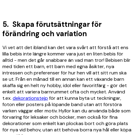
5. Skapa förutsättningar för
förändring och variation
Vi vet att det ibland kan det vara svårt att förstå att ens
lilla bebis inte längre kommer vara just en liten bebis för
alltid - men det går snabbare än vad man tror! Bebisen blir
med tiden ett barn, ett barn med egna åsikter, nya
intressen och preferenser för hur hen vill att sitt rum ska
se ut. Från en månad till en annan kan ett växande barn
skaffa sig en helt ny hobby, idol eller favoritfärg - gör det
enkelt att variera barnrummet ofta och mycket. Använd
t.ex.
dekorationstejp
för att kunna byta ut teckningar,
foton eller posters på löpande band utan att förstöra
varken väggar eller motiv. Hyllor kan du använda både som
förvaring för leksaker och böcker, men också för fina
dekorationer som enkelt kan plockas bort och göra plats
för nya vid behov, utan att behöva borra nya hål eller köpa