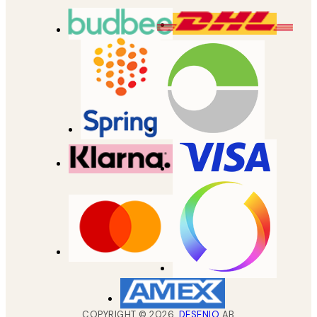
COPYRIGHT ©
2026
,
DESENIO
AB