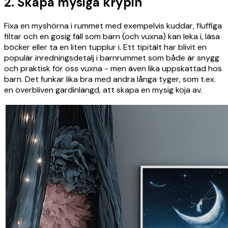
2. Skapa mysiga krypin
Fixa en myshörna i rummet med exempelvis kuddar, fluffiga
filtar och en gosig fäll som barn (och vuxna) kan leka i, läsa
böcker eller ta en liten tupplur i. Ett tipitält har blivit en
populär inredningsdetalj i barnrummet som både är snygg
och praktisk för oss vuxna - men även lika uppskattad hos
barn. Det funkar lika bra med andra långa tyger, som t.ex.
en överbliven gardinlängd, att skapa en mysig koja av.