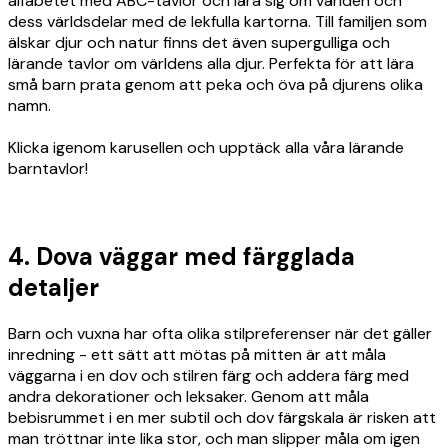
alfabetet med ABC-tavlor och lära sig om världen och
dess världsdelar med de lekfulla kartorna. Till familjen som
älskar djur och natur finns det även supergulliga och
lärande tavlor om världens alla djur. Perfekta för att lära
små barn prata genom att peka och öva på djurens olika
namn.
Klicka igenom karusellen och upptäck alla våra lärande
barntavlor!
4. Dova väggar med färgglada
detaljer
Barn och vuxna har ofta olika stilpreferenser när det gäller
inredning - ett sätt att mötas på mitten är att måla
väggarna i en dov och stilren färg och addera färg med
andra dekorationer och leksaker. Genom att måla
bebisrummet i en mer subtil och dov färgskala är risken att
man tröttnar inte lika stor, och man slipper måla om igen