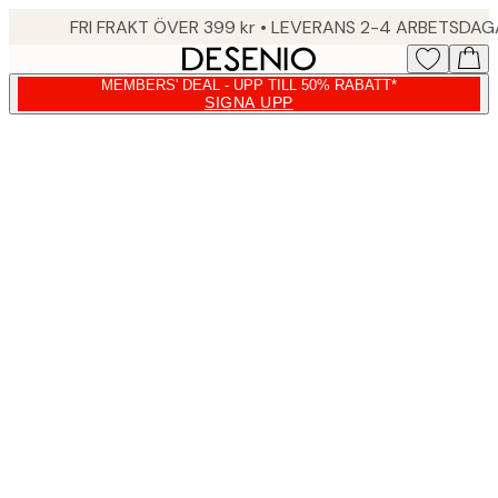
Skip
FRI FRAKT ÖVER 399 kr • LEVERANS 2-4 ARBETSDA
to
main
MEMBERS' DEAL - UPP TILL 50% RABATT*
content.
SIGNA UPP