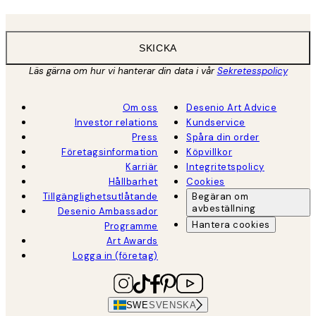
SKICKA
Läs gärna om hur vi hanterar din data i vår
Sekretesspolicy
Om oss
Desenio Art Advice
Investor relations
Kundservice
Press
Spåra din order
Företagsinformation
Köpvillkor
Karriär
Integritetspolicy
Hållbarhet
Cookies
Tillgänglighetsutlåtande
Begäran om
avbeställning
Desenio Ambassador
Hantera cookies
Programme
Art Awards
Logga in (företag)
SWE
SVENSKA