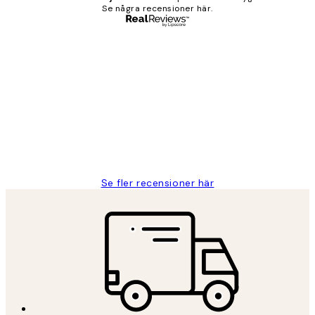
Se några recensioner här.
Verifierad köpare
Kundrecensioner
Fina målningar.
2 juni
Roonak F
Se fler recensioner här
*
E-post