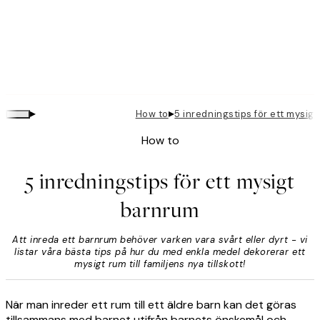
▸
▸
How to
5 inredningstips för ett mysig
How to
5 inredningstips för ett mysigt
barnrum
Att inreda ett barnrum behöver varken vara svårt eller dyrt - vi
listar våra bästa tips på hur du med enkla medel dekorerar ett
mysigt rum till familjens nya tillskott!
När man inreder ett rum till ett äldre barn kan det göras
tillsammans med barnet utifrån barnets önskemål och