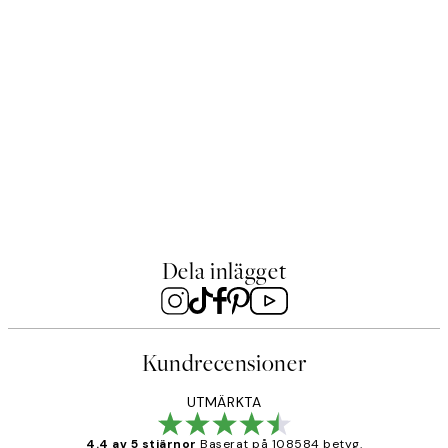
bet Poster
Forest Animals Poster
Från 129 kr
Dela inlägget
Kundrecensioner
UTMÄRKTA
4.4 av 5 stjärnor
Baserat på 108584 betyg.