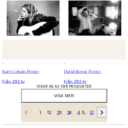
Kurt Cobain Poster
David Bowie Poster
Från 292 kr
Från 292 kr
VISAR 36 AV 398 PRODUKTER
VISA MER
1
2
3
4
…
12