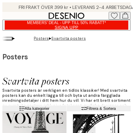
Skip
FRI FRAKT ÖVER 399 kr • LEVERANS 2-4 ARBETSDA
to
main
MEMBERS' DEAL - UPP TILL 50% RABATT*
content.
SIGNA UPP
▸
▸
Posters
Svartvita posters
Posters
Svartvita posters
Svartvita posters är verkligen en tidlös klassiker! Med svartvita
posters kan du enkelt lägga till och byta ut andra färgglada
inredningsdetaljer i ditt hem hur du vill. Vi har ett brett sortiment
av svartvita posters, inklusive fotokonst, grafiska designer och
Läs mer
Alla kategorier
Filtrera & Sortera
vackra naturmotiv.