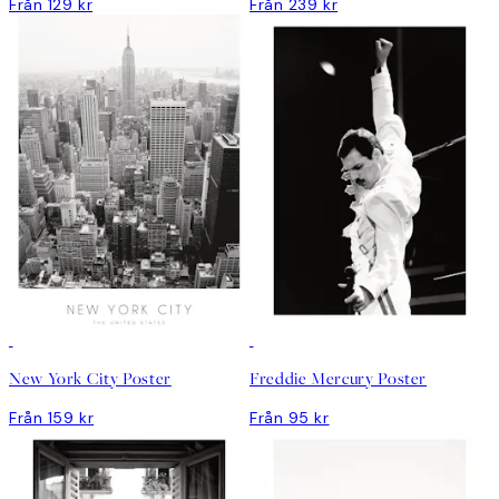
Från 129 kr
Från 239 kr
New York City Poster
Freddie Mercury Poster
Från 159 kr
Från 95 kr