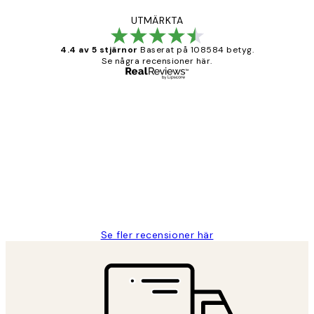
UTMÄRKTA
4.4 av 5 stjärnor
Baserat på 108584 betyg.
Se några recensioner här.
Verifierad köpare
Kundrecensioner
Fina målningar.
2 juni
Roonak F
Se fler recensioner här