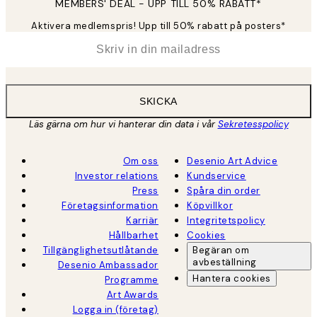
MEMBERS' DEAL - UPP TILL 50% RABATT*
Aktivera medlemspris! Upp till 50% rabatt på posters*
*
E-post
SKICKA
Läs gärna om hur vi hanterar din data i vår
Sekretesspolicy
Om oss
Desenio Art Advice
Investor relations
Kundservice
Press
Spåra din order
Företagsinformation
Köpvillkor
Karriär
Integritetspolicy
Hållbarhet
Cookies
Tillgänglighetsutlåtande
Begäran om
avbeställning
Desenio Ambassador
Hantera cookies
Programme
Art Awards
Logga in (företag)