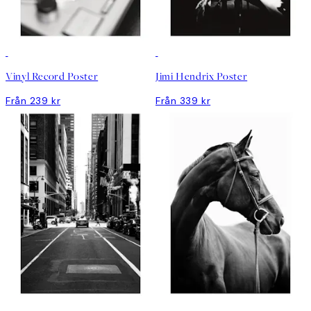
Vinyl Record Poster
Jimi Hendrix Poster
Från 239 kr
Från 339 kr