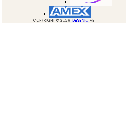
COPYRIGHT ©
2026
,
DESENIO
AB