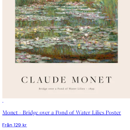
Monet - Bridge over a Pond of Water Lilies Poster
Från 129 kr