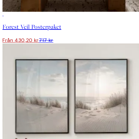
DEAL
Forest Veil Posterpaket
Från 430,20 kr
717 kr