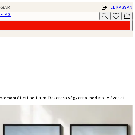
AGAR
TILL KASSAN
RETAG
h harmoni åt ett helt rum. Dekorera väggarna med motiv över ett