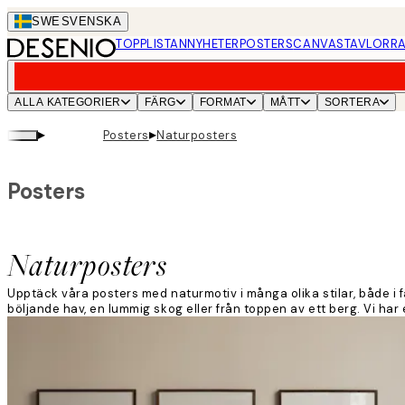
Skip
SWE
SVENSKA
to
TOPPLISTAN
NYHETER
POSTERS
CANVASTAVLOR
RA
main
content.
ALLA KATEGORIER
FÄRG
FORMAT
MÅTT
SORTERA
▸
▸
Posters
Naturposters
Posters
Naturposters
Upptäck våra posters med naturmotiv i många olika stilar, både i 
böljande hav, en lummig skog eller från toppen av ett berg. Vi har 