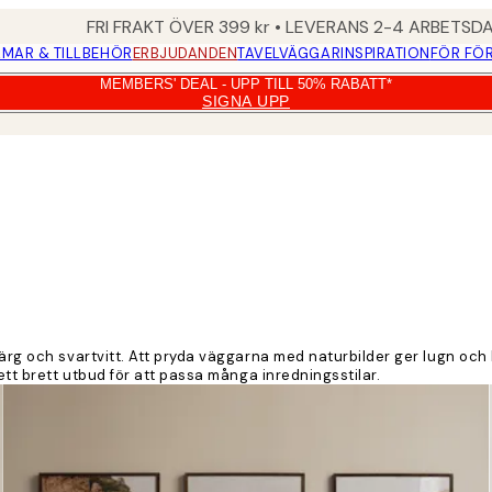
FRI FRAKT ÖVER 399 kr • LEVERANS 2-4 ARBETSD
MAR & TILLBEHÖR
ERBJUDANDEN
TAVELVÄGGAR
INSPIRATION
FÖR FÖ
MEMBERS' DEAL - UPP TILL 50% RABATT*
SIGNA UPP
färg och svartvitt. Att pryda väggarna med naturbilder ger lugn oc
ett brett utbud för att passa många inredningsstilar.