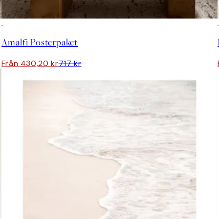
DEAL
Amalfi Posterpaket
Från 430,20 kr
717 kr