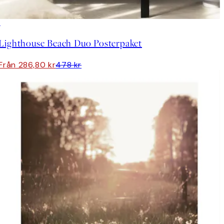
DEAL
Lighthouse Beach Duo Posterpaket
Från 286,80 kr
478 kr