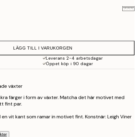
239 kr
395 kr
LÄGG TILL I VARUKORGEN
Leverans 2-4 arbetsdagar
Öppet köp i 90 dagar
gade växter
kra färger i form av växter. Matcha det här motivet med
t fint par.
en vit kant som ramar in motivet fint. Konstnär: Leigh Viner
kter