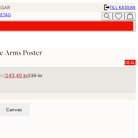
AGAR
TILL KASSAN
RETAG
fe Arms Poster
DEAL
is
|
143,40 kr
239 kr
Canvas