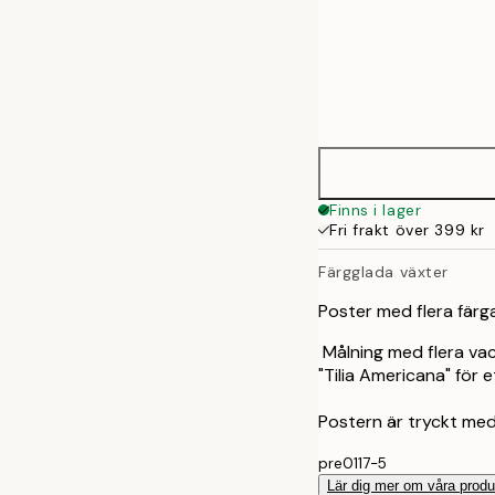
Frame
30x40 cm
options
50x70 cm
Finns i lager
Fri frakt över 399 kr
Färgglada växter
Poster med flera fär
Målning med flera vac
"Tilia Americana" för et
Postern är tryckt med 
pre0117-5
Lär dig mer om våra produ