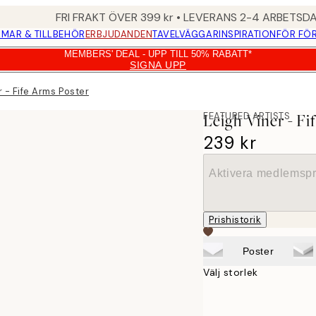
FRI FRAKT ÖVER 399 kr • LEVERANS 2-4 ARBETSD
MAR & TILLBEHÖR
ERBJUDANDEN
TAVELVÄGGAR
INSPIRATION
FÖR FÖ
MEMBERS' DEAL - UPP TILL 50% RABATT*
SIGNA UPP
r - Fife Arms Poster
FEATURED ARTISTS
Leigh Viner - Fi
239 kr
Aktivera medlemspr
Prishistorik
Poster
Välj storlek