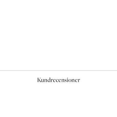
Rustic Botanicals Poster
Från 145 kr
Kundrecensioner