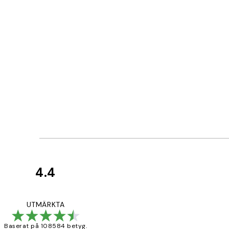
4.4
Kundrecensioner
Fina målningar.
UTMÄRKTA
Baserat på 108584 betyg.