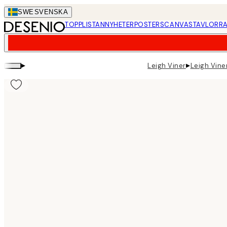
Skip
SWE
SVENSKA
to
TOPPLISTAN
NYHETER
POSTERS
CANVASTAVLOR
RA
main
content.
▸
▸
Leigh Viner
Leigh Vine