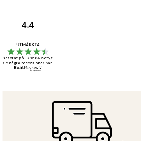
4.4
Kundrecensioner
Fina målningar.
UTMÄRKTA
Baserat på 108584 betyg.
Se några recensioner här.
2 juni
Roonak F