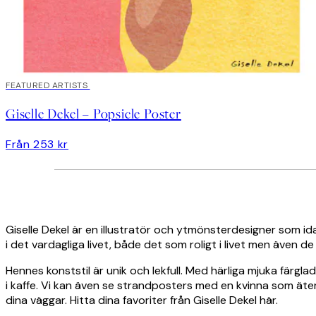
FEATURED ARTISTS
Giselle Dekel – Popsicle Poster
Från 253 kr
Giselle Dekel är en illustratör och ytmönsterdesigner som id
i det vardagliga livet, både det som roligt i livet men även d
Hennes konststil är unik och lekfull. Med härliga mjuka färgla
i kaffe. Vi kan även se strandposters med en kvinna som äte
dina väggar. Hitta dina favoriter från Giselle Dekel här.