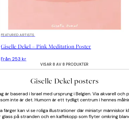
FEATURED ARTISTS
Giselle Dekel – Pink Meditation Poster
Från 253 kr
VISAR 8 AV 8 PRODUKTER
Giselle Dekel posters
ag är baserad i Israel med ursprung i Belgien. Via akvarell oc
e som inte är det. Humorn är ett tydligt centrum i hennes målni
da färger kan vi se roliga illustrationer där miniatyr människo
r glass på stranden och en kaffekopp som flyter omkring bland