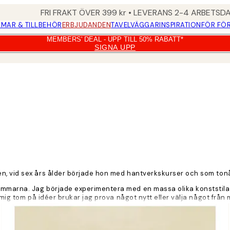
FRI FRAKT ÖVER 399 kr • LEVERANS 2-4 ARBETSD
MAR & TILLBEHÖR
ERBJUDANDEN
TAVELVÄGGAR
INSPIRATION
FÖR FÖ
MEMBERS' DEAL - UPP TILL 50% RABATT*
SIGNA UPP
n, vid sex års ålder började hon med hantverkskurser och som ton
arna. Jag började experimentera med en massa olika konststilar och
mig tom på idéer brukar jag prova något nytt eller välja något från m
akvarell och Photoshop. Hennes konst har alltid en touch av humor o
a stunder och de som suger”.