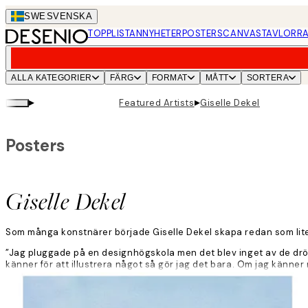
Skip
SWE
SVENSKA
to
TOPPLISTAN
NYHETER
POSTERS
CANVASTAVLOR
RA
main
content.
ALLA KATEGORIER
FÄRG
FORMAT
MÅTT
SORTERA
▸
▸
Featured Artists
Giselle Dekel
Posters
Giselle Dekel
Som många konstnärer började Giselle Dekel skapa redan som lite
”Jag pluggade på en designhögskola men det blev inget av de drömm
känner för att illustrera något så gör jag det bara. Om jag känner 
Läs mer
Giselle bor i Israel och skapar sin feel-good konst mestadels med 
”Jag inspireras av människor, vardagliga situationer, livets rolig