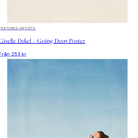
FEATURED ARTISTS
Giselle Dekel – Going Deep Poster
Från 253 kr