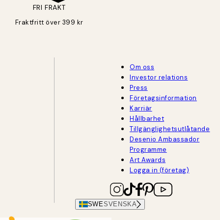
FRI FRAKT
Fraktfritt över 399 kr
Om oss
Investor relations
Press
Företagsinformation
Karriär
Hållbarhet
Tillgänglighetsutlåtande
Desenio Ambassador
Programme
Art Awards
Logga in (företag)
SWE
SVENSKA