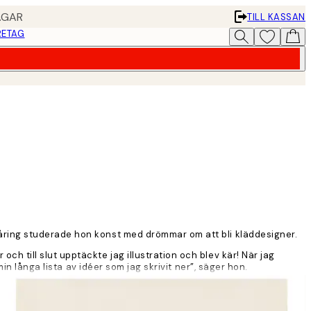
AGAR
TILL KASSAN
RETAG
åring studerade hon konst med drömmar om att bli kläddesigner.
 till slut upptäckte jag illustration och blev kär! När jag
in långa lista av idéer som jag skrivit ner”, säger hon.
ch hon beskriver den själv som minimalistisk, rolig och ärlig.