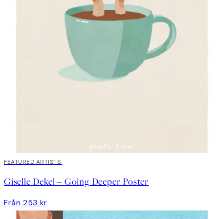
FEATURED ARTISTS
Giselle Dekel – Going Deeper Poster
*
E-post
Från 253 kr