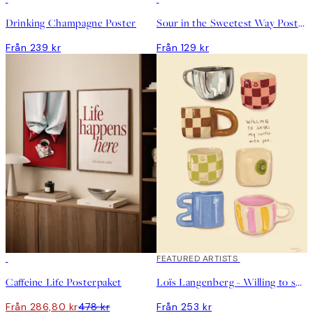
Drinking Champagne Poster
Sour in the Sweetest Way Poster
Från 239 kr
Från 129 kr
DEAL
FEATURED ARTISTS
Caffeine Life Posterpaket
Loïs Langenberg - Willing to share my Coffe with you Poster
Från 286,80 kr
478 kr
Från 253 kr