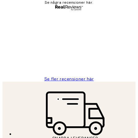
Se några recensioner här.
Verifierad köpare
Kundrecensioner
Fina målningar.
2 juni
Roonak F
Se fler recensioner här
*
E-post