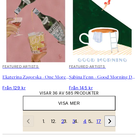
FEATURED ARTISTS
FEATURED ARTISTS
Ekaterina Zagorska - One More Martini Please Poster
Sabina Fenn - Good Morning Dive Poster
Från 129 kr
Från 145 kr
VISAR 36 AV 585 PRODUKTER
VISA MER
1
2
3
4
…
17