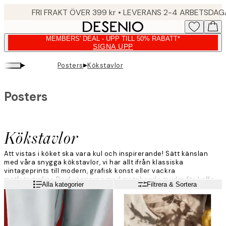
Skip
FRI FRAKT ÖVER 399 kr • LEVERANS 2-4 ARBETSDA
to
main
MEMBERS' DEAL - UPP TILL 50% RABATT*
content.
SIGNA UPP
▸
▸
Posters
Kökstavlor
Posters
Kökstavlor
Att vistas i köket ska vara kul och inspirerande! Sätt känslan
med våra snygga kökstavlor, vi har allt ifrån klassiska
vintageprints till modern, grafisk konst eller vackra
matfotografier. Pryd väggarna med matchande guider för kaffe,
Läs mer
Alla kategorier
Filtrera & Sortera
styckdelar och vin och matlagningen kommer gå som en dans!