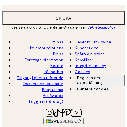
SKICKA
Läs gärna om hur vi hanterar din data i vår
Sekretesspolicy
Om oss
Desenio Art Advice
Investor relations
Kundservice
Press
Spåra din order
Företagsinformation
Köpvillkor
Karriär
Integritetspolicy
Hållbarhet
Cookies
Tillgänglighetsutlåtande
Begäran om
avbeställning
Desenio Ambassador
Hantera cookies
Programme
Art Awards
Logga in (företag)
SWE
SVENSKA