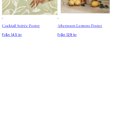
Cocktail Soirée Poster
Afternoon Lemons Poster
Från 145 kr
Från 129 kr