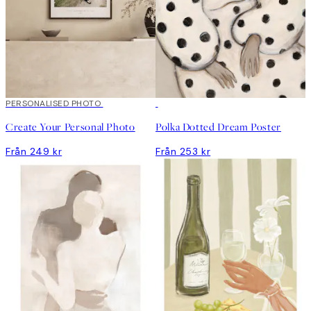
Skapa konst
PERSONALISED PHOTO
Create Your Personal Photo
Polka Dotted Dream Poster
Från 249 kr
Från 253 kr