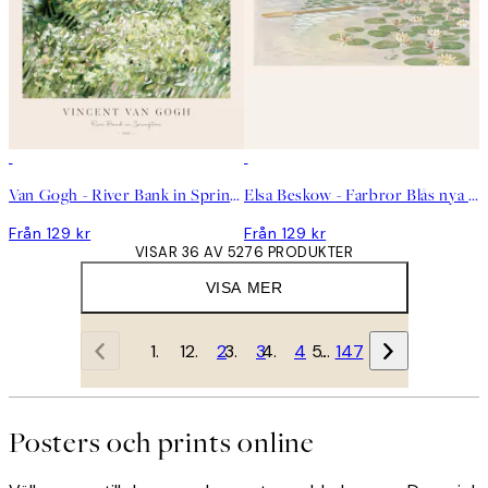
Van Gogh - River Bank in Springtime Poster
Elsa Beskow - Farbror Blås nya båt Poster
Från 129 kr
Från 129 kr
VISAR 36 AV 5276 PRODUKTER
VISA MER
1
2
3
4
…
147
Posters och prints online