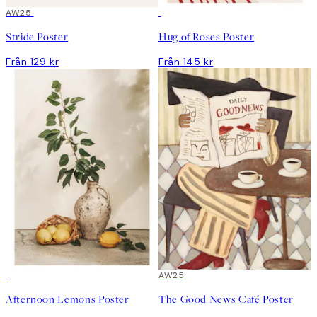
AW25
Stride Poster
Hug of Roses Poster
Från 129 kr
Från 145 kr
AW25
Afternoon Lemons Poster
The Good News Café Poster