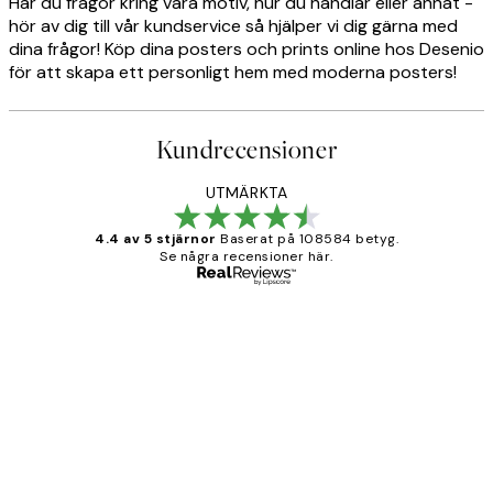
Har du frågor kring våra motiv, hur du handlar eller annat -
hör av dig till vår kundservice så hjälper vi dig gärna med
dina frågor! Köp dina posters och prints online hos Desenio
för att skapa ett personligt hem med moderna posters!
Kundrecensioner
UTMÄRKTA
4.4 av 5 stjärnor
Baserat på 108584 betyg.
Se några recensioner här.
Verifierad köpare
Kundrecensioner
Fina målningar.
2 juni
Roonak F