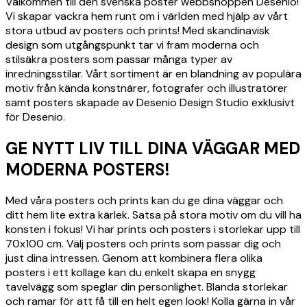
Välkommen till den svenska poster webbshoppen Desenio!
Vi skapar vackra hem runt om i världen med hjälp av vårt
stora utbud av posters och prints! Med skandinavisk
design som utgångspunkt tar vi fram moderna och
stilsäkra posters som passar många typer av
inredningsstilar. Vårt sortiment är en blandning av populära
motiv från kända konstnärer, fotografer och illustratörer
samt posters skapade av Desenio Design Studio exklusivt
för Desenio.
GE NYTT LIV TILL DINA VÄGGAR MED
MODERNA POSTERS!
Med våra posters och prints kan du ge dina väggar och
ditt hem lite extra kärlek. Satsa på stora motiv om du vill ha
konsten i fokus! Vi har prints och posters i storlekar upp till
70x100 cm. Välj posters och prints som passar dig och
just dina intressen. Genom att kombinera flera olika
posters i ett kollage kan du enkelt skapa en snygg
tavelvägg som speglar din personlighet. Blanda storlekar
och ramar för att få till en helt egen look! Kolla gärna in vår