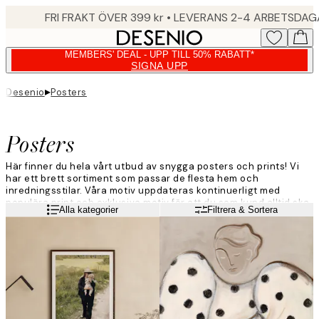
Skip
FRI FRAKT ÖVER 399 kr • LEVERANS 2-4 ARBETSDA
to
main
MEMBERS' DEAL - UPP TILL 50% RABATT*
content.
SIGNA UPP
▸
Desenio
Posters
Posters
Här finner du hela vårt utbud av snygga posters och prints! Vi
har ett brett sortiment som passar de flesta hem och
inredningsstilar. Våra motiv uppdateras kontinuerligt med
populära print och exklusiva motiv för att du som kund alltid ska
Läs mer
Alla kategorier
Filtrera & Sortera
hitta något som passar just dig. Ge dina väggar ett lyft och
inred med trendiga posters från Desenio!