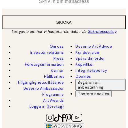
SKICKA
Läs gärna om hur vi hanterar din data i vår
Sekretesspolicy
Om oss
Desenio Art Advice
Investor relations
Kundservice
Press
Spåra din order
Företagsinformation
Köpvillkor
Karriär
Integritetspolicy
Hållbarhet
Cookies
Tillgänglighetsutlåtande
Begäran om
avbeställning
Desenio Ambassador
Hantera cookies
Programme
Art Awards
Logga in (företag)
SWE
SVENSKA