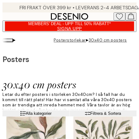
Skip
FRI FRAKT ÖVER 399 kr • LEVERANS 2-4 ARBETSDA
to
main
MEMBERS' DEAL - UPP TILL 50% RABATT*
content.
SIGNA UPP
▸
▸
Posterstorlekar
30x40 cm posters
Posters
30x40 cm posters
Letar du efter posters i storleken 30x40cm? I så fall har du
kommit till rätt plats! Här har vi samlat alla våra 30x40 posters
som är trendiga att inreda hemmet med. Våra tavlor är av hög
kvalité och med vårt breda och varierande sortiment kan du
Läs mer
Alla kategorier
Filtrera & Sortera
hitta en tavla som passar just ditt hem!