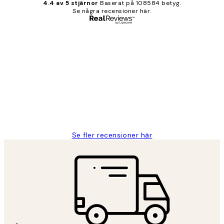
4.4 av 5 stjärnor
Baserat på 108584 betyg.
Se några recensioner här.
Verifierad köpare
Kundrecensioner
Fina målningar.
2 juni
Roonak F
Se fler recensioner här
*
E-post