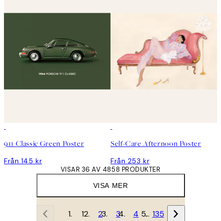
911 Classic Green Poster
Self-Care Afternoon Poster
Från 145 kr
Från 253 kr
VISAR 36 AV 4858 PRODUKTER
VISA MER
1
2
3
4
…
135