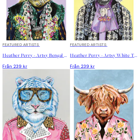
FEATURED ARTISTS
FEATURED ARTISTS
Heather Perry - Artsy Bengal Tiger Poster
Heather Perry - Artsy White Tiger Poster
Från 239 kr
Från 239 kr