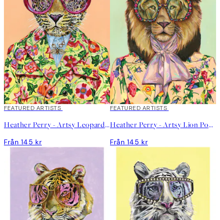
skruvad. Min största utmaning ligger i att bestämma vad jag ska
måla härnäst, jag har en lång lista med idéer som ständigt
konkurrerar om min uppmärksamhet”, säger hon.
Vad Heather inspireras av varierar. Ibland ser hon en look på
catwalken och ett djur dyker upp i hennes huvud, som i fallet
med hennes verk Highland Cow. Det kan också vara en
färgkombination som ger inspiration till en ny idé.
"Jag älskar att följa modebloggar och tidningar för att se det
senaste, men jag försöker att inte följa säsonger så noga eller
ta några trender på för stort allvar”."
FEATURED ARTISTS
FEATURED ARTISTS
Heather Perry - Artsy Leopard Poster
Heather Perry - Artsy Lion Poster
Från 145 kr
Från 145 kr