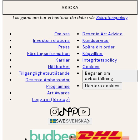
SKICKA
Läs gärna om hur vi hanterar din data i vår
Sekretesspolicy
Om oss
Desenio Art Advice
Investor relations
Kundservice
Press
Spåra din order
Företagsinformation
Köpvillkor
Karriär
Integritetspolicy
Hållbarhet
Cookies
Tillgänglighetsutlåtande
Begäran om
avbeställning
Desenio Ambassador
Hantera cookies
Programme
Art Awards
Logga in (företag)
SWE
SVENSKA