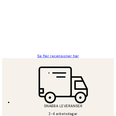
Verifierad köpare
Kundrecensioner
Fina målningar.
2 juni
Roonak F
Se fler recensioner här
*
E-post
SNABBA LEVERANSER
PRENUMERERA
2-4 arbetsdagar