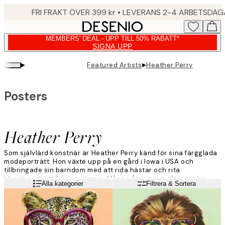
Skip
FRI FRAKT ÖVER 399 kr • LEVERANS 2-4 ARBETSDA
to
main
MEMBERS' DEAL - UPP TILL 50% RABATT*
content.
SIGNA UPP
▸
▸
Featured Artists
Heather Perry
Posters
Heather Perry
Som självlärd konstnär är Heather Perry känd för sina färgglada
modeporträtt. Hon växte upp på en gård i Iowa i USA och
tillbringade sin barndom med att rida hästar och rita
blyertsporträtt åt sina vänner. Många år senare, efter att ha
Läs mer
Alla kategorier
Filtrera & Sortera
arbetat som grafisk designer och tävlingsåkare i rollerderby,
återuppstod hennes kärlek för porträtt i form av djur klädda i
det senaste modet.
”Min konst är full av glamour, kitsch och är ibland ganska