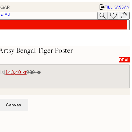
AGAR
TILL KASSAN
RETAG
Artsy Bengal Tiger Poster
DEAL
is
|
143,40 kr
239 kr
Canvas