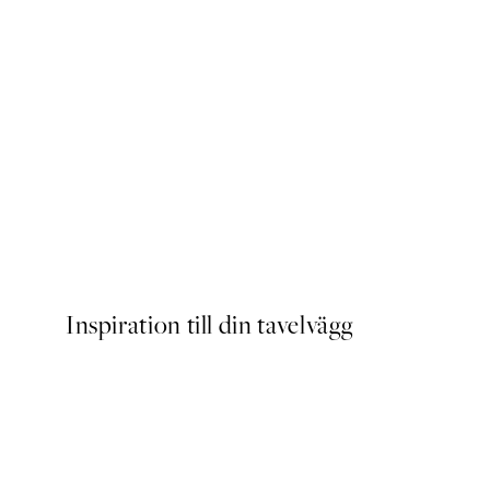
Eucalyptus No2 Poster
Från 239 kr
Inspiration till din tavelvägg