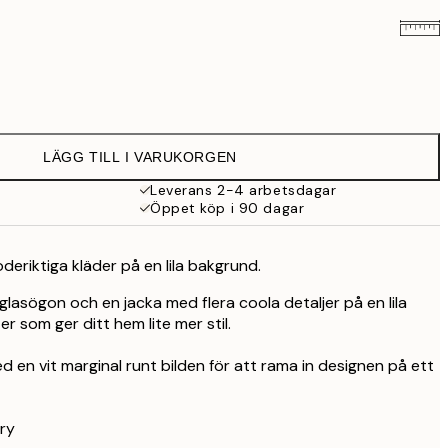
239 kr
395 kr
LÄGG TILL I VARUKORGEN
Leverans 2-4 arbetsdagar
Öppet köp i 90 dagar
oderiktiga kläder på en lila bakgrund.
 glasögon och en jacka med flera coola detaljer på en lila
er som ger ditt hem lite mer stil.
d en vit marginal runt bilden för att rama in designen på ett
ry