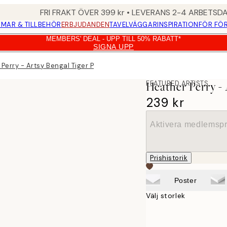
FRI FRAKT ÖVER 399 kr • LEVERANS 2-4 ARBETSD
MAR & TILLBEHÖR
ERBJUDANDEN
TAVELVÄGGAR
INSPIRATION
FÖR FÖ
MEMBERS' DEAL - UPP TILL 50% RABATT*
SIGNA UPP
Perry - Artsy Bengal Tiger Poster
FEATURED ARTISTS
Heather Perry - 
239 kr
Aktivera medlemspr
Prishistorik
Poster
Välj storlek