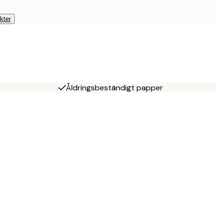
kter
Åldringsbeständigt papper