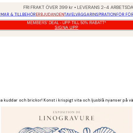
FRI FRAKT ÖVER 399 kr • LEVERANS 2-4 ARBETSD
MAR & TILLBEHÖR
ERBJUDANDEN
TAVELVÄGGAR
INSPIRATION
FÖR FÖ
MEMBERS' DEAL - UPP TILL 50% RABATT*
SIGNA UPP
ra kuddar och brickor! Konst i krispigt vita och ljusblå nyanser på 