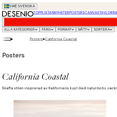
Skip
SWE
SVENSKA
to
TOPPLISTAN
NYHETER
POSTERS
CANVASTAVLOR
RA
main
content.
ALLA KATEGORIER
FÄRG
FORMAT
MÅTT
SORTERA
▸
▸
Posters
California Coastal
Posters
California Coastal
Skaffa stilen inspirerad av Kaliforniens kust med naturmotiv, vack