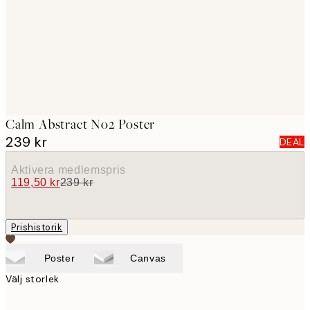
images
Calm Abstract No2 Poster
239 kr
DEAL
Aktivera medlemspris
119,50 kr
239 kr
Prishistorik
Poster
Canvas
Välj storlek