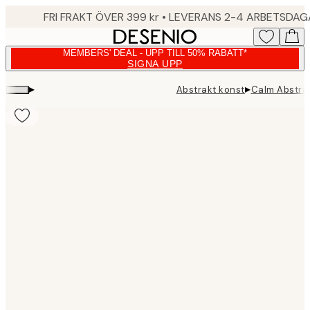
Skip
FRI FRAKT ÖVER 399 kr • LEVERANS 2-4 ARBETSDA
to
main
MEMBERS' DEAL - UPP TILL 50% RABATT*
content.
SIGNA UPP
▸
▸
Abstrakt konst
Calm Abstra
Product