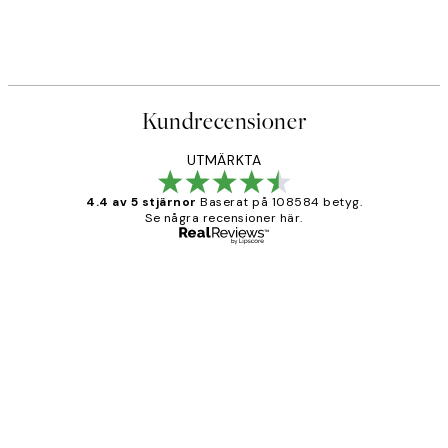
Kundrecensioner
UTMÄRKTA
4.4 av 5 stjärnor
Baserat på 108584 betyg.
Se några recensioner här.
Verifierad köpare
Kundrecensioner
Fina målningar.
2 juni
Roonak F