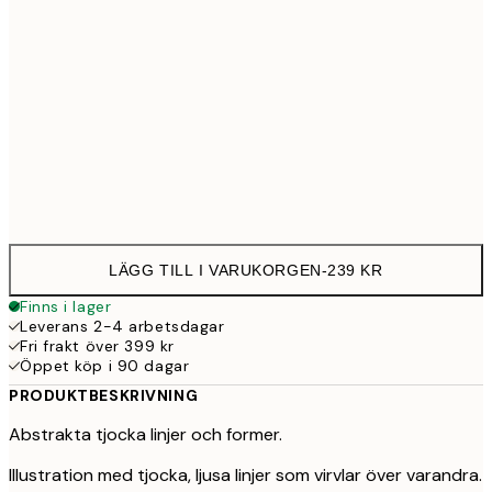
30x40 cm
23
Frame
options
LÄGG TILL I VARUKORGEN
-
239 KR
Finns i lager
Leverans 2-4 arbetsdagar
Fri frakt över 399 kr
Öppet köp i 90 dagar
PRODUKTBESKRIVNING
Abstrakta tjocka linjer och former.
Illustration med tjocka, ljusa linjer som virvlar över varandra.