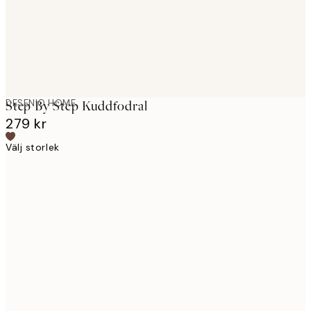
DESENIO HOME
Step By Step Kuddfodral
279 kr
Välj storlek