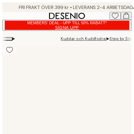
Skip
FRI FRAKT ÖVER 399 kr • LEVERANS 2-4 ARBETSDA
to
main
MEMBERS' DEAL - UPP TILL 50% RABATT*
content.
SIGNA UPP
▸
▸
Kuddar och Kuddfodral
Step by Ste
Product
images