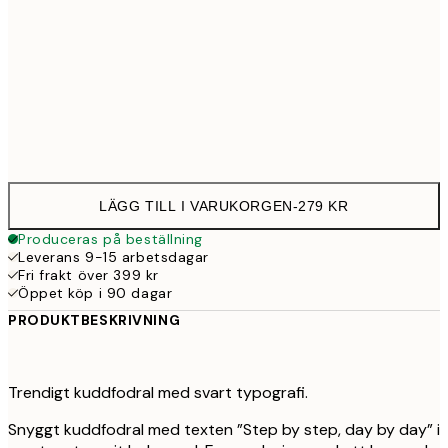
40 x 40 cm med stoppning
34
50 x 50 cm med stoppning
43
60 x 60 cm med stoppning
52
LÄGG TILL I VARUKORGEN
-
279 KR
Produceras på beställning
Leverans 9-15 arbetsdagar
Fri frakt över 399 kr
Öppet köp i 90 dagar
PRODUKTBESKRIVNING
Trendigt kuddfodral med svart typografi.
Snyggt kuddfodral med texten ”Step by step, day by day” i