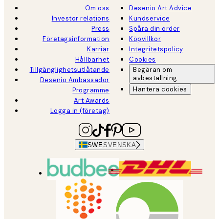
Om oss
Desenio Art Advice
Investor relations
Kundservice
Press
Spåra din order
Företagsinformation
Köpvillkor
Karriär
Integritetspolicy
Hållbarhet
Cookies
Tillgänglighetsutlåtande
Begäran om
avbeställning
Desenio Ambassador
Hantera cookies
Programme
Art Awards
Logga in (företag)
SWE
SVENSKA