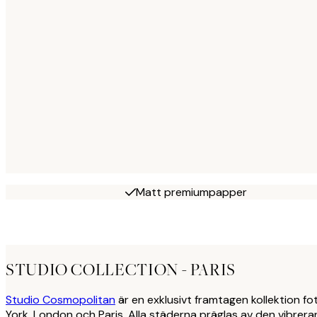
Matt premiumpapper
STUDIO COLLECTION - PARIS
Studio Cosmopolitan
är en exklusivt framtagen kollektion f
York, London och Paris. Alla städerna präglas av den vibre