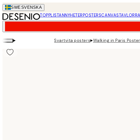
Skip
SWE
SVENSKA
to
TOPPLISTAN
NYHETER
POSTERS
CANVASTAVLOR
RA
main
content.
▸
▸
Svartvita posters
Walking in Paris Poste