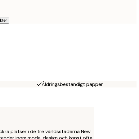
kter
Åldringsbeständigt papper
ckra platser i de tre världsstäderna New
trender inom mode, design och konst ofta