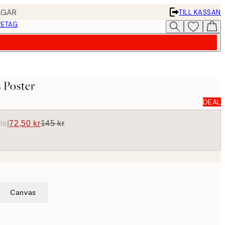
AGAR
TILL KASSAN
RETAG
s Poster
DEAL
is
|
72,50 kr
145 kr
Canvas