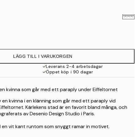
145 kr
253 kr
LÄGG TILL I VARUKORGEN
309 kr
Leverans 2-4 arbetsdagar
Öppet köp i 90 dagar
439 kr
 en kvinna som går med ett paraply under Eiffeltornet
549 kr
av en kvinna i en klänning som går med ett paraply vid
1 159 kr
iffeltornet. Kärlekens stad är en favorit bland många, och
graferats av Desenio Design Studio i Paris.
 en vit kant runtom som snyggt ramar in motivet.