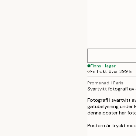
Frame
21x30 cm
options
30x40 cm
40x50 cm
Finns i lager
Fri frakt över 399 kr
50x70 cm
Promenad i Paris
Svartvitt fotografi av
70x100 cm
Fotografi i svartvitt 
100x150 cm
gatubelysning under E
denna poster har foto
Postern är tryckt med