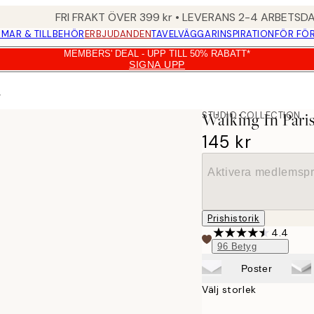
FRI FRAKT ÖVER 399 kr • LEVERANS 2-4 ARBETSD
MAR & TILLBEHÖR
ERBJUDANDEN
TAVELVÄGGAR
INSPIRATION
FÖR FÖ
MEMBERS' DEAL - UPP TILL 50% RABATT*
SIGNA UPP
r
STUDIO COLLECTION
Walking In Pari
145 kr
Aktivera medlemspr
Prishistorik
4.4
96
Betyg
Poster
Välj storlek