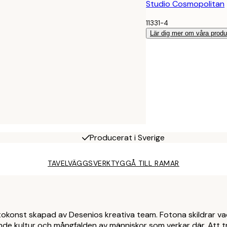
Studio Cosmopolitan
11331-4
Lär dig mer om våra produ
Producerat i Sverige
TAVELVÄGGSVERKTYG
GÅ TILL RAMAR
otokonst skapad av Desenios kreativa team. Fotona skildrar va
rande kultur och mångfalden av människor som verkar där. Att 