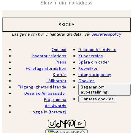
SKICKA
Läs gärna om hur vi hanterar din data i vår
Sekretesspolicy
Om oss
Desenio Art Advice
Investor relations
Kundservice
Press
Spåra din order
Företagsinformation
Köpvillkor
Karriär
Integritetspolicy
Hållbarhet
Cookies
Tillgänglighetsutlåtande
Begäran om
avbeställning
Desenio Ambassador
Hantera cookies
Programme
Art Awards
Logga in (företag)
SWE
SVENSKA