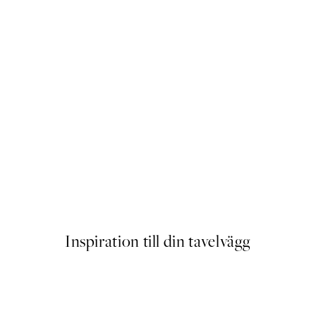
er
Central Street Poster
Från 239 kr
Inspiration till din tavelvägg