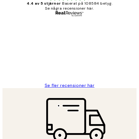
4.4 av 5 stjärnor
Baserat på 108584 betyg.
Se några recensioner här.
Verifierad köpare
Kundrecensioner
Fina målningar.
2 juni
Roonak F
Se fler recensioner här