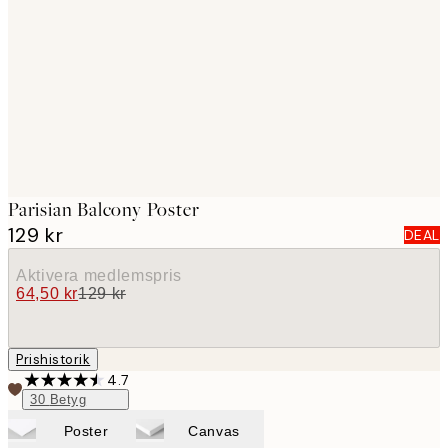
images
Parisian Balcony Poster
129 kr
DEAL
Aktivera medlemspris
64,50 kr
129 kr
Prishistorik
4.7
30
Betyg
Poster
Canvas