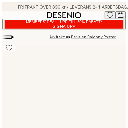
Skip
FRI FRAKT ÖVER 399 kr • LEVERANS 2-4 ARBETSDA
to
main
MEMBERS' DEAL - UPP TILL 50% RABATT*
content.
SIGNA UPP
▸
▸
Arkitektur
Parisian Balcony Poster
Product