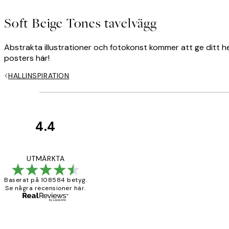
Soft Beige Tones tavelvägg
Abstrakta illustrationer och fotokonst kommer att ge ditt he
posters här!
HALLINSPIRATION
4.4
*
E-post
Kundrecensioner
Fina målningar.
UTMÄRKTA
Baserat på 108584 betyg.
Se några recensioner här.
2 juni
Sekretesspolicy
Roonak F