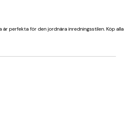
är perfekta för den jordnära inredningsstilen. Köp alla
Verifierad köpare
Amazing!
5 maj
Saga L