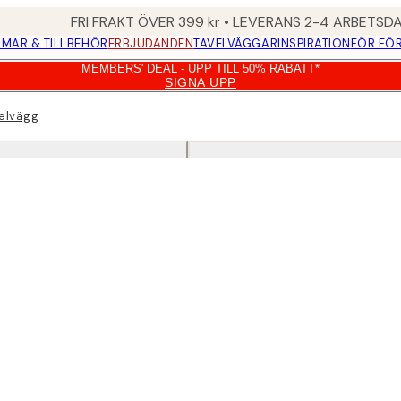
FRI FRAKT ÖVER 399 kr • LEVERANS 2-4 ARBETSD
MAR & TILLBEHÖR
ERBJUDANDEN
TAVELVÄGGAR
INSPIRATION
FÖR FÖ
MEMBERS' DEAL - UPP TILL 50% RABATT*
SIGNA UPP
velvägg