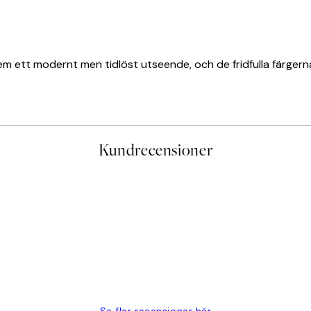
m ett modernt men tidlöst utseende, och de fridfulla färgerna 
Kundrecensioner
PRENUMERERA
Se fler recensioner här