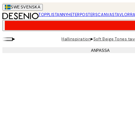
Skip
SWE
SVENSKA
to
TOPPLISTAN
NYHETER
POSTERS
CANVASTAVLOR
RA
main
content.
▸
▸
Hallinspiration
Soft Beige Tones ta
ANPASSA