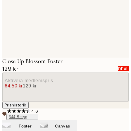
images
Close Up Blossom Poster
129 kr
DEAL
Aktivera medlemspris
64,50 kr
129 kr
Prishistorik
4.6
344
Betyg
Poster
Canvas