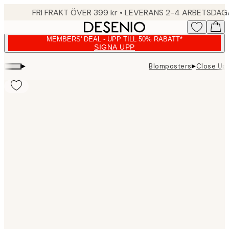
Skip
FRI FRAKT ÖVER 399 kr • LEVERANS 2-4 ARBETSDA
to
main
MEMBERS' DEAL - UPP TILL 50% RABATT*
content.
SIGNA UPP
▸
▸
Blomposters
Close Up
Product