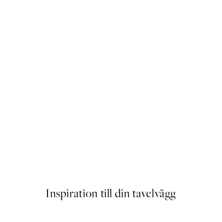
Soft Couple Poster
Från 145 kr
Inspiration till din tavelvägg