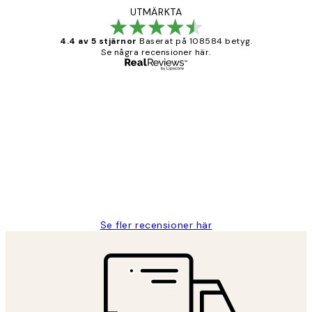
UTMÄRKTA
4.4 av 5 stjärnor
Baserat på 108584 betyg.
Se några recensioner här.
Verifierad köpare
Kundrecensioner
Fina målningar.
2 juni
Roonak F
Se fler recensioner här