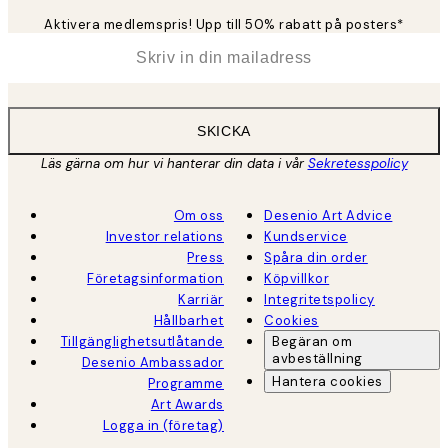
Aktivera medlemspris! Upp till 50% rabatt på posters*
*
E-post
SKICKA
Läs gärna om hur vi hanterar din data i vår
Sekretesspolicy
Om oss
Desenio Art Advice
Investor relations
Kundservice
Press
Spåra din order
Företagsinformation
Köpvillkor
Karriär
Integritetspolicy
Hållbarhet
Cookies
Tillgänglighetsutlåtande
Begäran om
avbeställning
Desenio Ambassador
Hantera cookies
Programme
Art Awards
Logga in (företag)