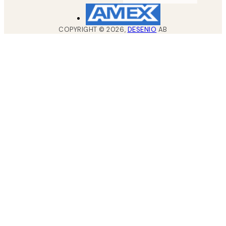
COPYRIGHT ©
2026
,
DESENIO
AB