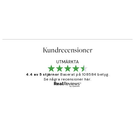
Kundrecensioner
UTMÄRKTA
4.4 av 5 stjärnor
Baserat på 108584 betyg.
Se några recensioner här.
Verifierad köpare
Kundrecensioner
Fina målningar.
2 juni