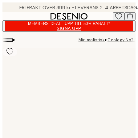
Skip
FRI FRAKT ÖVER 399 kr • LEVERANS 2-4 ARBETSDA
to
main
MEMBERS' DEAL - UPP TILL 50% RABATT*
content.
SIGNA UPP
▸
▸
Minimalistisk
Geology No2 P
Product