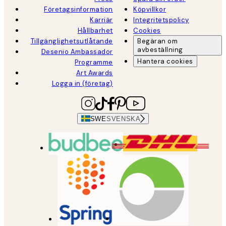
Företagsinformation
Köpvillkor
Karriär
Integritetspolicy
Hållbarhet
Cookies
Tillgänglighetsutlåtande
Begäran om
avbeställning
Desenio Ambassador
Hantera cookies
Programme
Art Awards
Logga in (företag)
SWE
SVENSKA