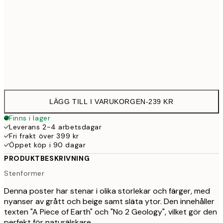
30x40 cm
23
Frame
options
LÄGG TILL I VARUKORGEN
-
239 KR
Finns i lager
Leverans 2-4 arbetsdagar
Fri frakt över 399 kr
Öppet köp i 90 dagar
PRODUKTBESKRIVNING
Stenformer
Denna poster har stenar i olika storlekar och färger, med
nyanser av grått och beige samt släta ytor. Den innehåller
texten "A Piece of Earth" och "No 2 Geology", vilket gör den
perfekt för naturälskare.