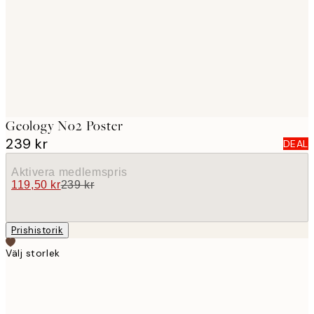
images
Geology No2 Poster
239 kr
DEAL
Aktivera medlemspris
119,50 kr
239 kr
Prishistorik
Välj storlek