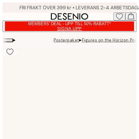
Skip
FRI FRAKT ÖVER 399 kr • LEVERANS 2-4 ARBETSDA
to
main
MEMBERS' DEAL - UPP TILL 50% RABATT*
content.
SIGNA UPP
▸
▸
Posterpaket
Figures on the Horizon Pos
Product