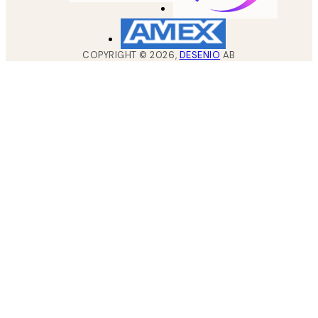
COPYRIGHT ©
2026
,
DESENIO
AB