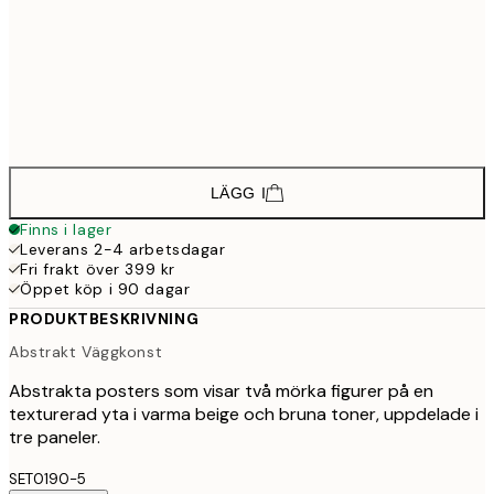
71
50x70 cm
1 18
916,2
70x100 cm
1 52
2 086,2
100x150 cm
3 47
LÄGG I
Finns i lager
Leverans 2-4 arbetsdagar
Fri frakt över 399 kr
Öppet köp i 90 dagar
PRODUKTBESKRIVNING
Abstrakt Väggkonst
Abstrakta posters som visar två mörka figurer på en
texturerad yta i varma beige och bruna toner, uppdelade i
tre paneler.
SET0190-5