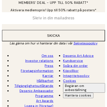
MEMBERS' DEAL - UPP TILL 50% RABATT*
Aktivera medlemspris! Upp till 50% rabatt på posters*
*
E-post
SKICKA
Läs gärna om hur vi hanterar din data i vår
Sekretesspolicy
Om oss
Desenio Art Advice
Investor relations
Kundservice
Press
Spåra din order
Företagsinformation
Köpvillkor
Karriär
Integritetspolicy
Hållbarhet
Cookies
Tillgänglighetsutlåtande
Begäran om
avbeställning
Desenio Ambassador
Hantera cookies
Programme
Art Awards
Logga in (företag)