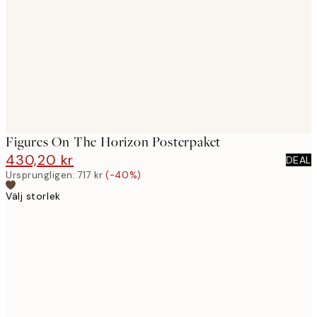
images
Figures On The Horizon Posterpaket
430,20 kr
717 kr
DEAL
Ursprungligen:
717 kr
(-40%)
Välj storlek