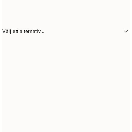
Välj ett alternativ...
430,2
30x40 cm
71