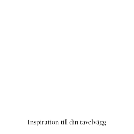
Life Happens Here Poster
Från 83 kr
Inspiration till din tavelvägg