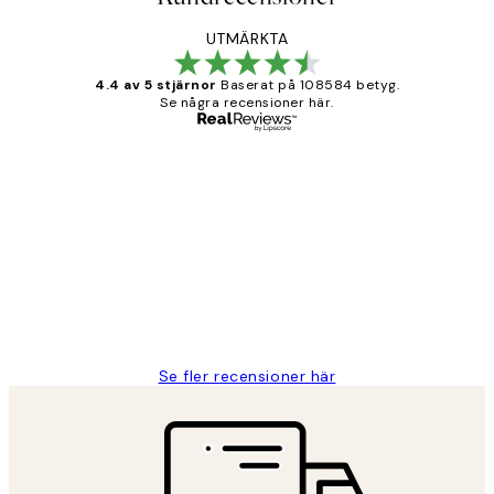
UTMÄRKTA
4.4 av 5 stjärnor
Baserat på 108584 betyg.
Se några recensioner här.
Verifierad köpare
Kundrecensioner
Fina målningar.
2 juni
Roonak F
Se fler recensioner här