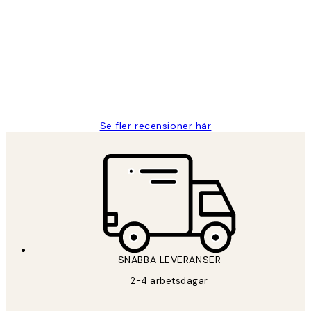
Kundrecensioner
Fina målningar.
2 juni
Roonak F
Se fler recensioner här
*
E-post
SNABBA LEVERANSER
PRENUMERERA
2-4 arbetsdagar
Sekretesspolicy