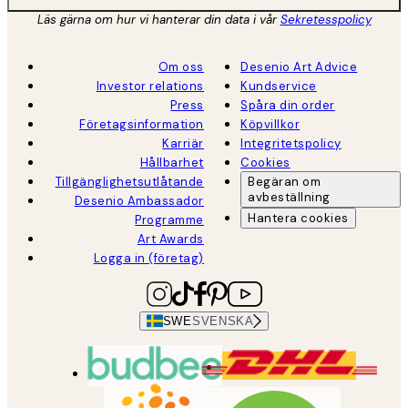
Läs gärna om hur vi hanterar din data i vår
Sekretesspolicy
Om oss
Desenio Art Advice
Investor relations
Kundservice
Press
Spåra din order
Företagsinformation
Köpvillkor
Karriär
Integritetspolicy
Hållbarhet
Cookies
Tillgänglighetsutlåtande
Begäran om
avbeställning
Desenio Ambassador
Hantera cookies
Programme
Art Awards
Logga in (företag)
SWE
SVENSKA