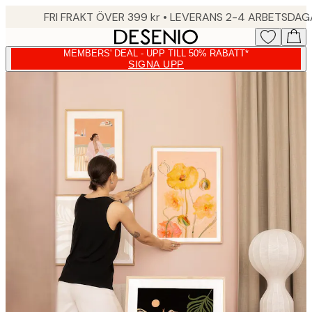
Skip
FRI FRAKT ÖVER 399 kr • LEVERANS 2-4 ARBETSDA
to
main
MEMBERS' DEAL - UPP TILL 50% RABATT*
content.
SIGNA UPP