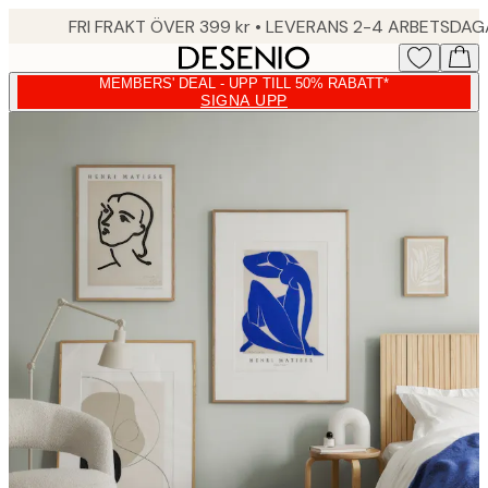
Skip
FRI FRAKT ÖVER 399 kr • LEVERANS 2-4 ARBETSDA
to
main
MEMBERS' DEAL - UPP TILL 50% RABATT*
content.
SIGNA UPP