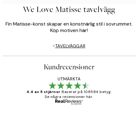
We Love Matisse tavelvägg
Fin Matisse-konst skapar en konstnärlig stil i sovrummet.
Köp motiven här!
TAVELVÄGGAR
Kundrecensioner
UTMÄRKTA
4.4 av 5 stjärnor
Baserat på 108584 betyg.
Se några recensioner här.
Verifierad köpare
Kundrecensioner
Fina målningar.