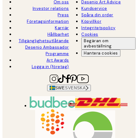
Om oss
Desenio Art Advice
Investor relations
Kundservice
Press
Spåra din order
Företagsinformation
Köpvillkor
Karriär
Integritetspolicy
Hållbarhet
Cookies
Tillgänglighetsutlåtande
Begäran om
avbeställning
Desenio Ambassador
Hantera cookies
Programme
Art Awards
Logga in (företag)
SWE
SVENSKA