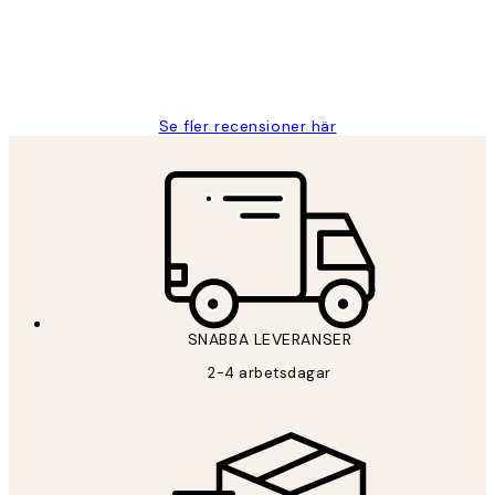
2 juni
Roonak F
Se fler recensioner här
*
E-post
SNABBA LEVERANSER
PRENUMERERA
2-4 arbetsdagar
Sekretesspolicy