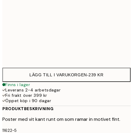
30x40 cm
23
50x70 cm
39
Frame
options
LÄGG TILL I VARUKORGEN
-
239 KR
Finns i lager
Leverans 2-4 arbetsdagar
Fri frakt över 399 kr
Öppet köp i 90 dagar
PRODUKTBESKRIVNING
Poster med vit kant runt om som ramar in motivet fint.
11622-5