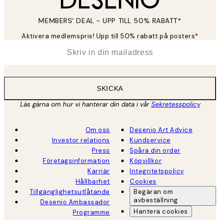
MEMBERS' DEAL - UPP TILL 50% RABATT*
Aktivera medlemspris! Upp till 50% rabatt på posters*
*
E-post
SKICKA
Läs gärna om hur vi hanterar din data i vår
Sekretesspolicy
Om oss
Desenio Art Advice
Investor relations
Kundservice
Press
Spåra din order
Företagsinformation
Köpvillkor
Karriär
Integritetspolicy
Hållbarhet
Cookies
Tillgänglighetsutlåtande
Begäran om
avbeställning
Desenio Ambassador
Hantera cookies
Programme