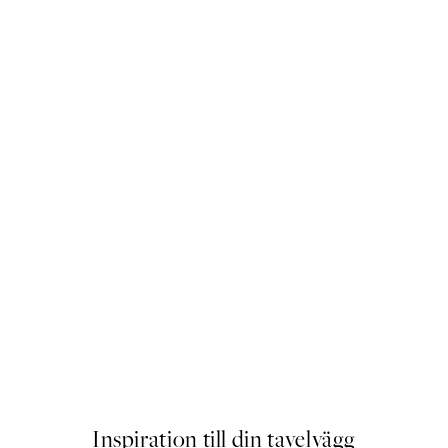
PEANUTS
Snoopy Surfboard Poster
Från 239 kr
Inspiration till din tavelvägg