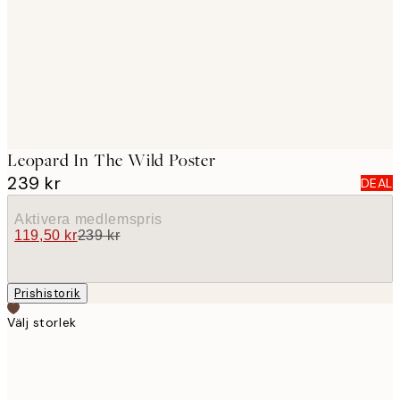
images
Leopard In The Wild Poster
239 kr
DEAL
Aktivera medlemspris
119,50 kr
239 kr
Prishistorik
Välj storlek