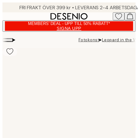
Skip
FRI FRAKT ÖVER 399 kr • LEVERANS 2-4 ARBETSDA
to
main
MEMBERS' DEAL - UPP TILL 50% RABATT*
content.
SIGNA UPP
▸
▸
Fotokonst
Leopard in the Wi
Product