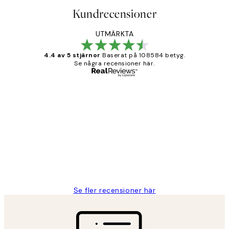
Kundrecensioner
UTMÄRKTA
4.4 av 5 stjärnor
Baserat på 108584 betyg.
Se några recensioner här.
Verifierad köpare
Kundrecensioner
Fina målningar.
2 juni
Roonak F
Se fler recensioner här