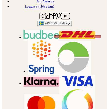
Art Awards
Logga in (företag)
SWE
SVENSKA