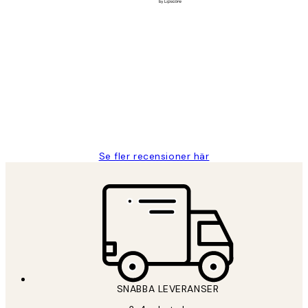
Verifierad köpare
Kundrecensioner
Fina målningar.
2 juni
Roonak F
Se fler recensioner här
SNABBA LEVERANSER