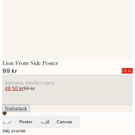
images
Lion From Side Poster
99 kr
DEAL
Aktivera medlemspris
49,50 kr
99 kr
Prishistorik
Poster
Canvas
Välj storlek