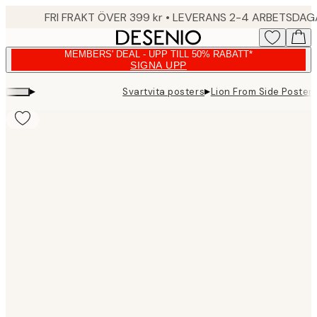
Skip
FRI FRAKT ÖVER 399 kr • LEVERANS 2-4 ARBETSDA
to
main
MEMBERS' DEAL - UPP TILL 50% RABATT*
content.
SIGNA UPP
▸
▸
Svartvita posters
Lion From Side Poster
Product