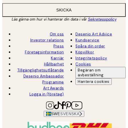
SKICKA
Läs gärna om hur vi hanterar din data i vår
Sekretesspolicy
Om oss
Desenio Art Advice
Investor relations
Kundservice
Press
Spåra din order
Företagsinformation
Köpvillkor
Karriär
Integritetspolicy
Hållbarhet
Cookies
Tillgänglighetsutlåtande
Begäran om
avbeställning
Desenio Ambassador
Hantera cookies
Programme
Art Awards
Logga in (företag)
SWE
SVENSKA