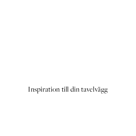
Monochrome Lips Poster
Från 99 kr
Inspiration till din tavelvägg