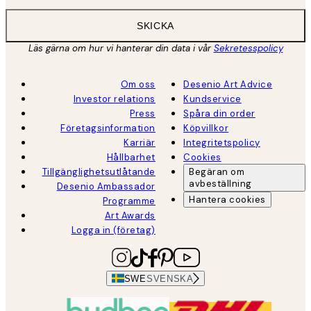
SKICKA
Läs gärna om hur vi hanterar din data i vår
Sekretesspolicy
Om oss
Desenio Art Advice
Investor relations
Kundservice
Press
Spåra din order
Företagsinformation
Köpvillkor
Karriär
Integritetspolicy
Hållbarhet
Cookies
Tillgänglighetsutlåtande
Begäran om
avbeställning
Desenio Ambassador
Hantera cookies
Programme
Art Awards
Logga in (företag)
SWE
SVENSKA