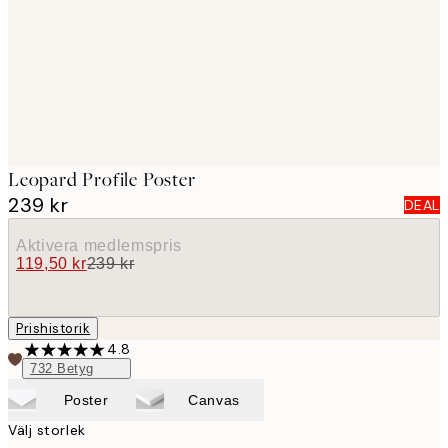
images
Leopard Profile Poster
239 kr
DEAL
Aktivera medlemspris
119,50 kr
239 kr
Prishistorik
4.8
732
Betyg
Poster
Canvas
Välj storlek