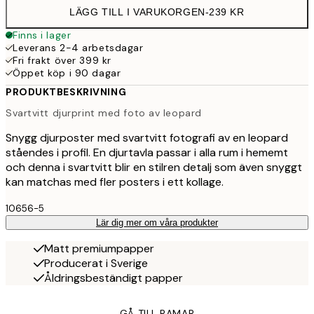
LÄGG TILL I VARUKORGEN
-
239 KR
Finns i lager
Leverans 2-4 arbetsdagar
Fri frakt över 399 kr
Öppet köp i 90 dagar
PRODUKTBESKRIVNING
Svartvitt djurprint med foto av leopard
Snygg djurposter med svartvitt fotografi av en leopard
ståendes i profil. En djurtavla passar i alla rum i hememt
och denna i svartvitt blir en stilren detalj som även snyggt
kan matchas med fler posters i ett kollage.
10656-5
Lär dig mer om våra produkter
Matt premiumpapper
Producerat i Sverige
Åldringsbeständigt papper
GÅ TILL RAMAR