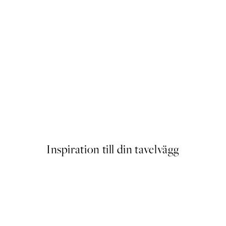
Black Panther Poster
Från 99 kr
Inspiration till din tavelvägg