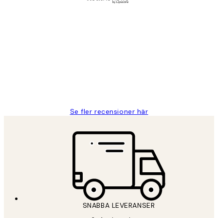
Verifierad köpare
Kundrecensioner
Fina målningar.
2 juni
Roonak F
Se fler recensioner här
SNABBA LEVERANSER