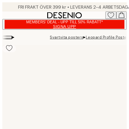
Skip
FRI FRAKT ÖVER 399 kr • LEVERANS 2-4 ARBETSDA
to
main
MEMBERS' DEAL - UPP TILL 50% RABATT*
content.
SIGNA UPP
▸
▸
Svartvita posters
Leopard Profile Poster
Product