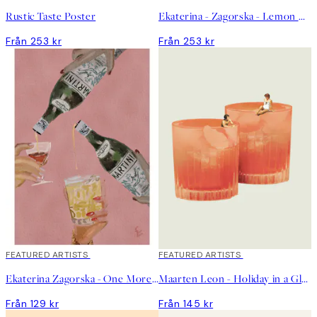
Rustic Taste Poster
Ekaterina - Zagorska - Lemon Cocktail Poster
Från 253 kr
Från 253 kr
FEATURED ARTISTS
FEATURED ARTISTS
Ekaterina Zagorska - One More Martini Please Poster
Maarten Leon - Holiday in a Glass No2 Poster
Från 129 kr
Från 145 kr