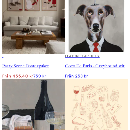
DEAL
FEATURED ARTISTS
Party Scene Posterpaket
Coco De Paris - Greyhound with Wine Glass Poster
Från 455,40 kr
759 kr
Från 253 kr