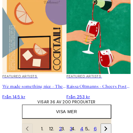
FEATURED ARTISTS
FEATURED ARTISTS
We made something nice - The Negroni Poster
Raissa Oltmanns - Cheers Poster
Från 145 kr
Från 253 kr
VISAR 36 AV 200 PRODUKTER
VISA MER
1
2
3
4
…
6