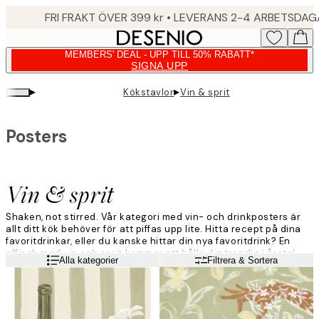
Skip
FRI FRAKT ÖVER 399 kr • LEVERANS 2-4 ARBETSDA
to
main
MEMBERS' DEAL - UPP TILL 50% RABATT*
content.
SIGNA UPP
▸
▸
Kökstavlor
Vin & sprit
Posters
Vin & sprit
Shaken, not stirred. Vår kategori med vin- och drinkposters är
allt ditt kök behöver för att piffas upp lite. Hitta recept på dina
favoritdrinkar, eller du kanske hittar din nya favoritdrink? En
affisch med vin och sprit kommer att hålla dig trendig i åratal
Läs mer
Alla kategorier
Filtrera & Sortera
framöver, särskilt med ett klassiskt drinkrecept.