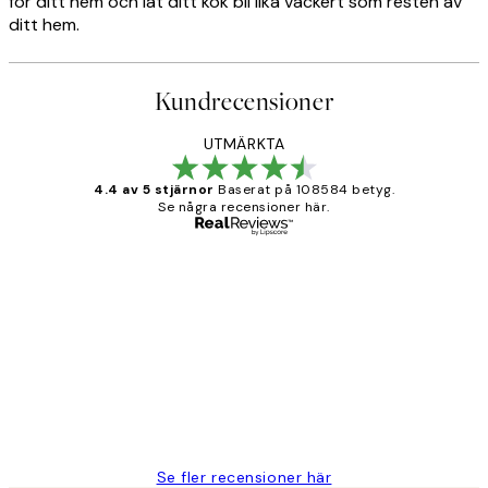
för ditt hem och låt ditt kök bli lika vackert som resten av
ditt hem.
Kundrecensioner
UTMÄRKTA
4.4 av 5 stjärnor
Baserat på 108584 betyg.
Se några recensioner här.
Verifierad köpare
Kundrecensioner
Fina målningar.
2 juni
Roonak F
Se fler recensioner här