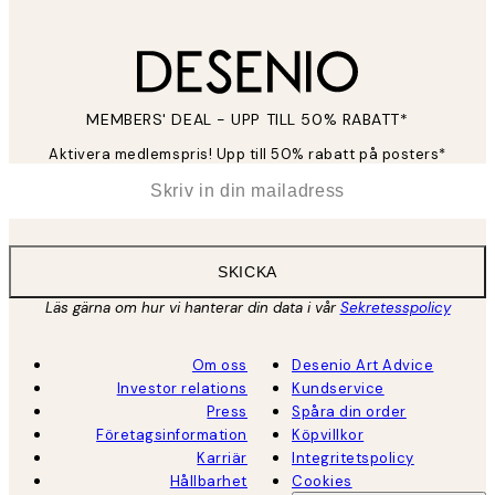
MEMBERS' DEAL - UPP TILL 50% RABATT*
Aktivera medlemspris! Upp till 50% rabatt på posters*
*
E-post
SKICKA
Läs gärna om hur vi hanterar din data i vår
Sekretesspolicy
Om oss
Desenio Art Advice
Investor relations
Kundservice
Press
Spåra din order
Företagsinformation
Köpvillkor
Karriär
Integritetspolicy
Hållbarhet
Cookies