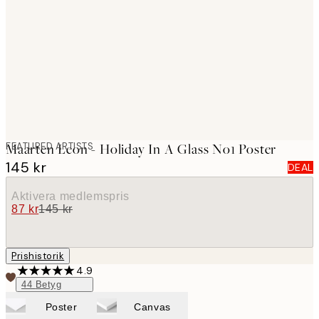
images
FEATURED ARTISTS
Maarten Leon - Holiday In A Glass No1 Poster
145 kr
DEAL
Aktivera medlemspris
87 kr
145 kr
Prishistorik
4.9
44
Betyg
Poster
Canvas