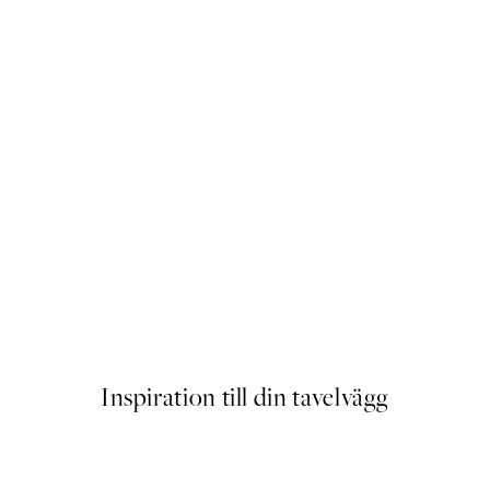
ennis Club Poster
Time for Wine Poster
Från 145 kr
Inspiration till din tavelvägg