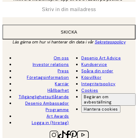
*
E-post
SKICKA
Läs gärna om hur vi hanterar din data i vår
Sekretesspolicy
Om oss
Desenio Art Advice
Investor relations
Kundservice
Press
Spåra din order
Företagsinformation
Köpvillkor
Karriär
Integritetspolicy
Hållbarhet
Cookies
Tillgänglighetsutlåtande
Begäran om
avbeställning
Desenio Ambassador
Hantera cookies
Programme
Art Awards
Logga in (företag)