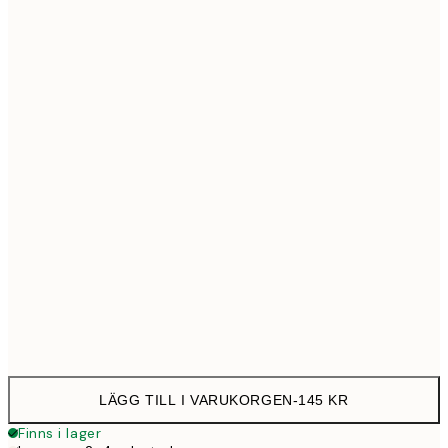
21x30 cm
14
30x40 cm
25
50x70 cm
43
Frame
options
LÄGG TILL I VARUKORGEN
-
145 KR
Finns i lager