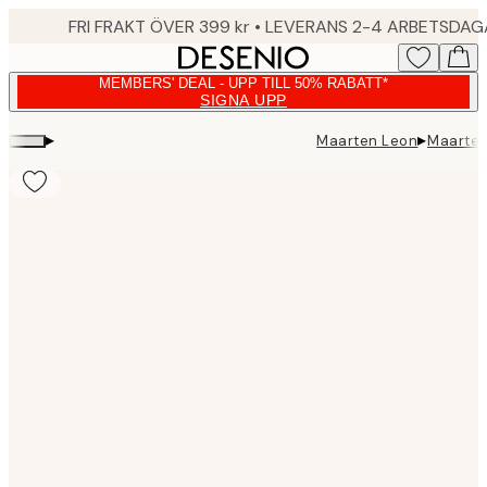
Skip
FRI FRAKT ÖVER 399 kr • LEVERANS 2-4 ARBETSDA
to
main
MEMBERS' DEAL - UPP TILL 50% RABATT*
content.
SIGNA UPP
▸
▸
Maarten Leon
Maarten 
Product