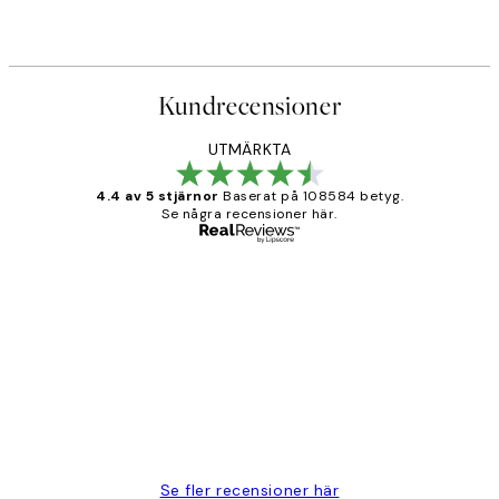
Kundrecensioner
UTMÄRKTA
4.4 av 5 stjärnor
Baserat på 108584 betyg.
Se några recensioner här.
Verifierad köpare
Kundrecensioner
Fina målningar.
2 juni
Roonak F
Se fler recensioner här