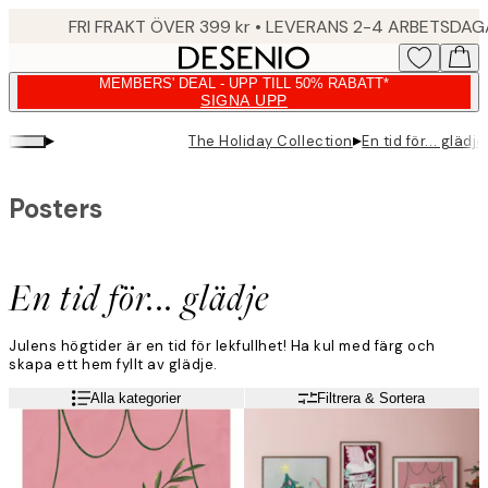
Skip
FRI FRAKT ÖVER 399 kr • LEVERANS 2-4 ARBETSDA
to
main
MEMBERS' DEAL - UPP TILL 50% RABATT*
content.
SIGNA UPP
▸
▸
The Holiday Collection
En tid för... glädje
Posters
En tid för... glädje
Julens högtider är en tid för lekfullhet! Ha kul med färg och
skapa ett hem fyllt av glädje.
Läs mer
Alla kategorier
Filtrera & Sortera