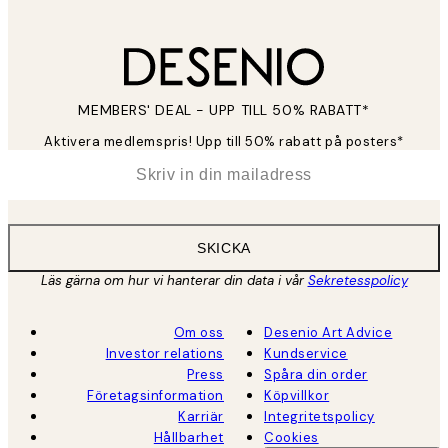
MEMBERS' DEAL - UPP TILL 50% RABATT*
Aktivera medlemspris! Upp till 50% rabatt på posters*
*
E-post
SKICKA
Läs gärna om hur vi hanterar din data i vår
Sekretesspolicy
Om oss
Desenio Art Advice
Investor relations
Kundservice
Press
Spåra din order
Företagsinformation
Köpvillkor
Karriär
Integritetspolicy
Hållbarhet
Cookies