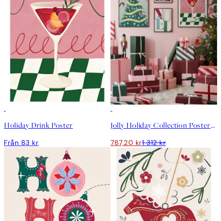
DEAL
Holiday Drink Poster
Jolly Holiday Collection Posterpaket
Från 83 kr
787,20 kr
1 312 kr