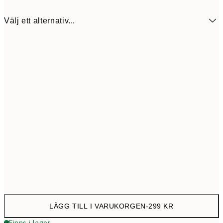
Välj ett alternativ...
31 cm
29
LÄGG TILL I VARUKORGEN
-
299 KR
Finns i lager