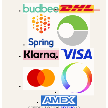
COPYRIGHT ©
2026
,
DESENIO
AB