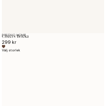
DESENIO HOME
Cheers Bricka
299 kr
Välj storlek