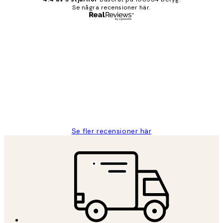
Se några recensioner här.
Verifierad köpare
Kundrecensioner
Fina målningar.
2 juni
Roonak F
Se fler recensioner här