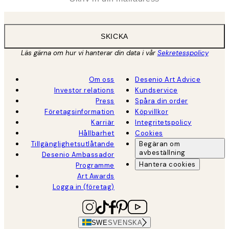
SKICKA
Läs gärna om hur vi hanterar din data i vår
Sekretesspolicy
Om oss
Desenio Art Advice
Investor relations
Kundservice
Press
Spåra din order
Företagsinformation
Köpvillkor
Karriär
Integritetspolicy
Hållbarhet
Cookies
Tillgänglighetsutlåtande
Begäran om
avbeställning
Desenio Ambassador
Hantera cookies
Programme
Art Awards
Logga in (företag)
SWE
SVENSKA