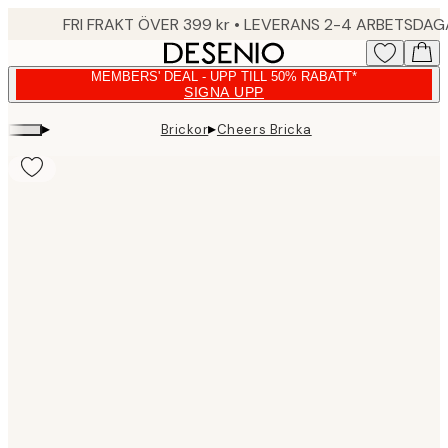
Skip
FRI FRAKT ÖVER 399 kr • LEVERANS 2-4 ARBETSDA
to
main
MEMBERS' DEAL - UPP TILL 50% RABATT*
content.
SIGNA UPP
▸
▸
Brickor
Cheers Bricka
Product
images