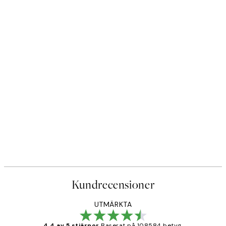
Kundrecensioner
UTMÄRKTA
4.4 av 5 stjärnor
Baserat på 108584 betyg.