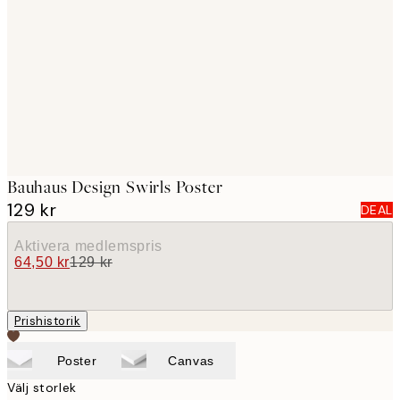
images
Bauhaus Design Swirls Poster
129 kr
DEAL
Aktivera medlemspris
64,50 kr
129 kr
Prishistorik
Poster
Canvas
Välj storlek