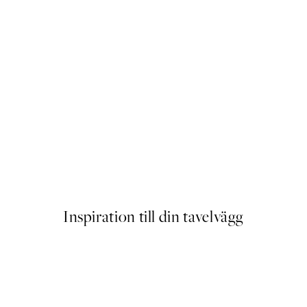
Crocodile Crush Poster
Från 145 kr
Inspiration till din tavelvägg