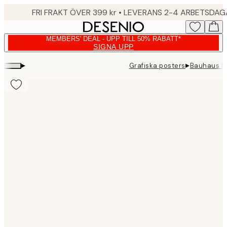
Skip
FRI FRAKT ÖVER 399 kr • LEVERANS 2-4 ARBETSDA
to
main
MEMBERS' DEAL - UPP TILL 50% RABATT*
content.
SIGNA UPP
▸
▸
Grafiska posters
Bauhaus De
Product