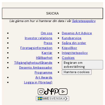
SKICKA
Läs gärna om hur vi hanterar din data i vår
Sekretesspolicy
Om oss
Desenio Art Advice
Investor relations
Kundservice
Press
Spåra din order
Företagsinformation
Köpvillkor
Karriär
Integritetspolicy
Hållbarhet
Cookies
Tillgänglighetsutlåtande
Begäran om
avbeställning
Desenio Ambassador
Hantera cookies
Programme
Art Awards
Logga in (företag)
SWE
SVENSKA