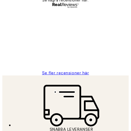
Se några recensioner här.
Verifierad köpare
Kundrecensioner
Fina målningar.
2 juni
Roonak F
Se fler recensioner här
SNABBA LEVERANSER