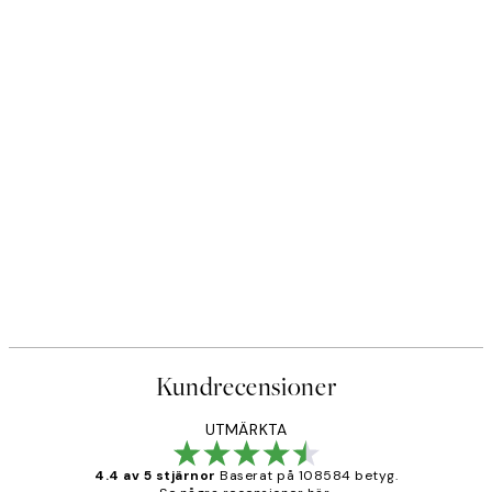
Kundrecensioner
UTMÄRKTA
4.4 av 5 stjärnor
Baserat på 108584 betyg.