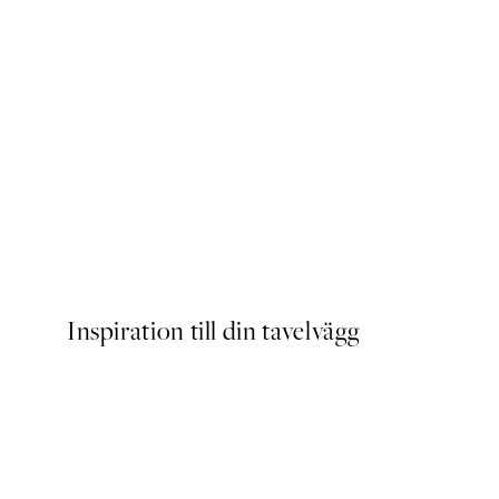
NYHETER
Riviera Club Poster
Från 83 kr
Inspiration till din tavelvägg