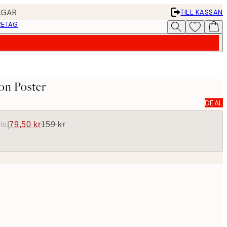
AGAR
TILL KASSAN
RETAG
ion Poster
DEAL
is
|
79,50 kr
159 kr