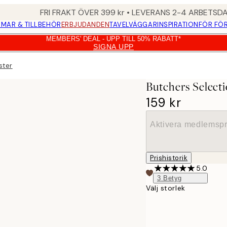
FRI FRAKT ÖVER 399 kr • LEVERANS 2-4 ARBETSD
MAR & TILLBEHÖR
ERBJUDANDEN
TAVELVÄGGAR
INSPIRATION
FÖR FÖ
MEMBERS' DEAL - UPP TILL 50% RABATT*
SIGNA UPP
ster
Butchers Select
159 kr
Aktivera medlemspr
Prishistorik
5.0
3
Betyg
Välj storlek