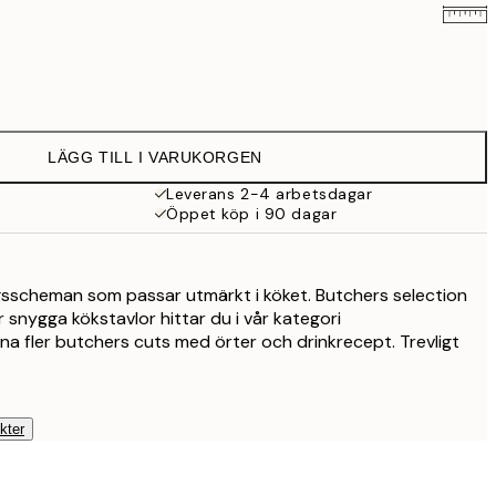
159 kr
LÄGG TILL I VARUKORGEN
Leverans 2-4 arbetsdagar
Öppet köp i 90 dagar
gsscheman som passar utmärkt i köket. Butchers selection
er snygga kökstavlor hittar du i vår kategori
na fler butchers cuts med örter och drinkrecept. Trevligt
kter