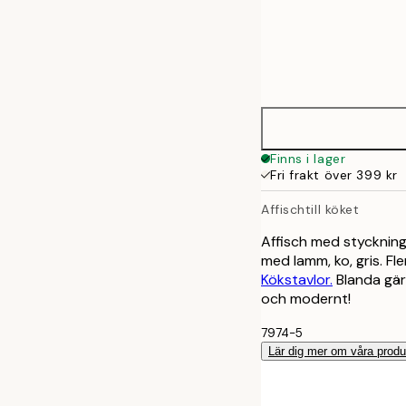
Frame
30x40 cm
options
Finns i lager
Fri frakt över 399 kr
Affischtill köket
Affisch med stycknin
med lamm, ko, gris. Fl
Kökstavlor.
Blanda gär
och modernt!
7974-5
Lär dig mer om våra produ