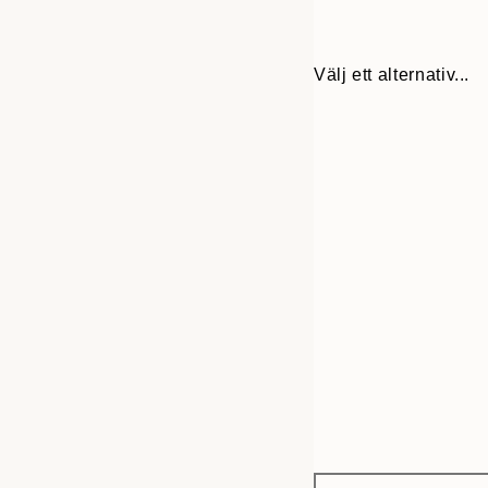
Välj ett alternativ...
Frame
50x50 cm
options