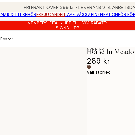
FRI FRAKT ÖVER 399 kr • LEVERANS 2-4 ARBETSD
MAR & TILLBEHÖR
ERBJUDANDEN
TAVELVÄGGAR
INSPIRATION
FÖR FÖ
MEMBERS' DEAL - UPP TILL 50% RABATT*
SIGNA UPP
 Poster
NYHETER
Horse In Meado
289 kr
Välj storlek