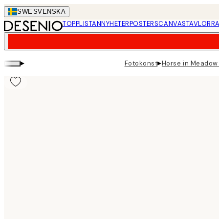
Skip
SWE
SVENSKA
to
TOPPLISTAN
NYHETER
POSTERS
CANVASTAVLOR
RA
main
content.
▸
▸
Fotokonst
Horse in Meadow