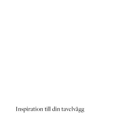
Beige Golden Flow No2 Pos
Från 239 kr
Inspiration till din tavelvägg