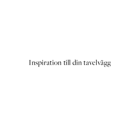
r
Afternoon Lemons Poster
Från 129 kr
Inspiration till din tavelvägg