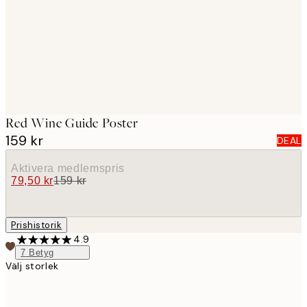
images
Red Wine Guide Poster
159 kr
DEAL
Aktivera medlemspris
79,50 kr
159 kr
Prishistorik
4.9
7
Betyg
Välj storlek