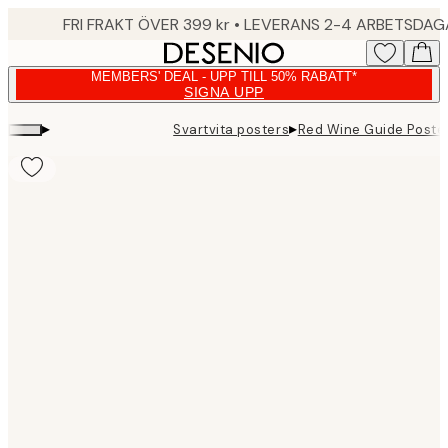
Skip
FRI FRAKT ÖVER 399 kr • LEVERANS 2-4 ARBETSDA
to
main
MEMBERS' DEAL - UPP TILL 50% RABATT*
content.
SIGNA UPP
▸
▸
Svartvita posters
Red Wine Guide Poste
Product