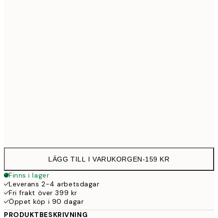
30x40 cm
15
40x50 cm
21
50x70 cm
27
Frame
options
LÄGG TILL I VARUKORGEN
-
159 KR
Finns i lager
Leverans 2-4 arbetsdagar
Fri frakt över 399 kr
Öppet köp i 90 dagar
PRODUKTBESKRIVNING