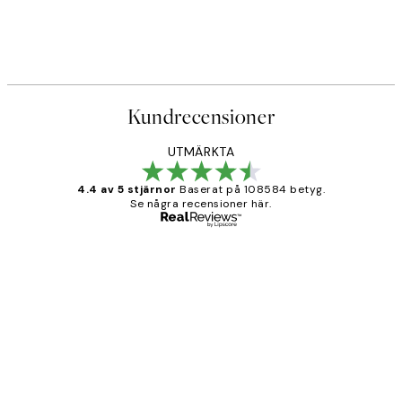
Kundrecensioner
UTMÄRKTA
4.4 av 5 stjärnor
Baserat på 108584 betyg.
Se några recensioner här.
Verifierad köpare
Kundrecensioner
Fina målningar.
2 juni
Roonak F