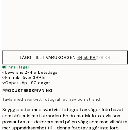
23
107,7
50x70 cm
39
Frame
options
LÄGG TILL I VARUKORGEN
-
64,50 KR
239 KR
Finns i lager
Leverans 2-4 arbetsdagar
Fri frakt över 399 kr
Öppet köp i 90 dagar
PRODUKTBESKRIVNING
Tavla med svartvitt fotografi av hav och strand
Snygg poster med svartvitt fotografi av vågor från havet
som sköljer in mot stranden. En dramatisk fototavla som
passar bra att dekorera med på en vägg som man vill sätta
mer uppmärksamhet till - denna fototavla går inte förbi