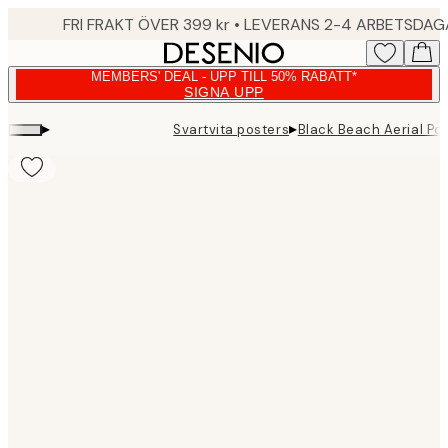
Skip
FRI FRAKT ÖVER 399 kr • LEVERANS 2-4 ARBETSDA
to
main
MEMBERS' DEAL - UPP TILL 50% RABATT*
content.
SIGNA UPP
▸
▸
Svartvita posters
Black Beach Aerial Po
Product