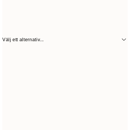
Välj ett alternativ...
64,5
30x40 cm