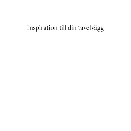
Från 64,50 kr
239 kr
Inspiration till din tavelvägg