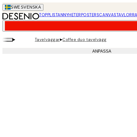
Skip
SWE
SVENSKA
to
TOPPLISTAN
NYHETER
POSTERS
CANVASTAVLOR
RA
main
content.
▸
▸
Tavelväggar
Coffee duo tavelvägg
ANPASSA