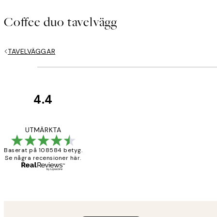
Coffee duo tavelvägg
TAVELVÄGGAR
4.4
Kundrecensioner
*
E-post
Fina målningar.
UTMÄRKTA
Baserat på 108584 betyg.
Se några recensioner här.
2 juni
Roonak F
Sekretesspolicy