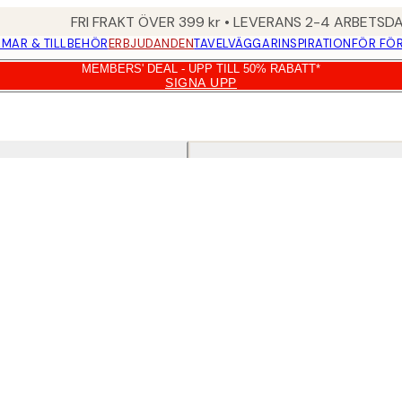
FRI FRAKT ÖVER 399 kr • LEVERANS 2-4 ARBETSD
MAR & TILLBEHÖR
ERBJUDANDEN
TAVELVÄGGAR
INSPIRATION
FÖR FÖ
MEMBERS' DEAL - UPP TILL 50% RABATT*
SIGNA UPP