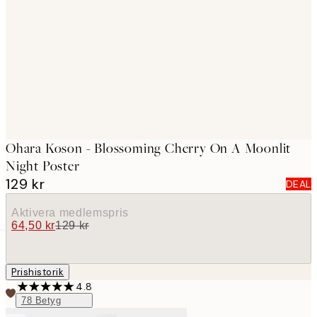
images
Ohara Koson - Blossoming Cherry On A Moonlit
Night Poster
129 kr
DEAL
Aktivera medlemspris
64,50 kr
129 kr
Prishistorik
4.8
78
Betyg