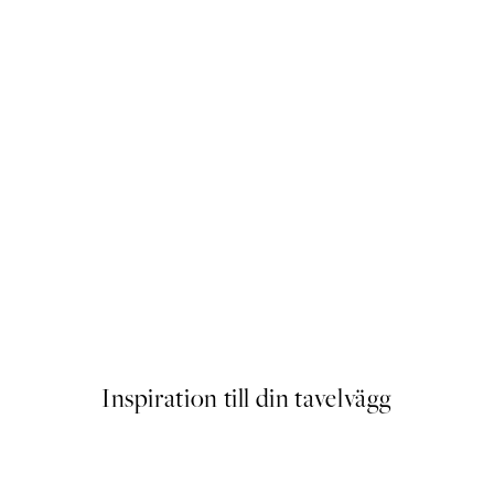
ssom Poster
Taguchi Tomoki - Yatsuo no T
Från 129 kr
Inspiration till din tavelvägg