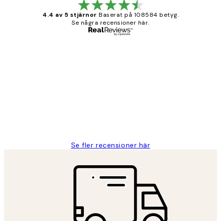
4.4 av 5 stjärnor
Baserat på 108584 betyg.
Se några recensioner här.
Verifierad köpare
Kundrecensioner
Fina målningar.
2 juni
Roonak F
Se fler recensioner här