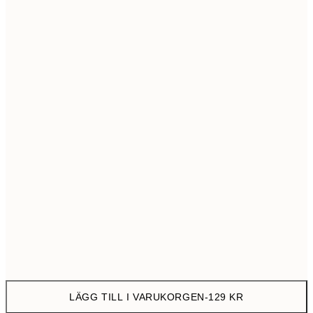
21x30 cm
12
30x40 cm
23
50x70 cm
39
Frame
options
LÄGG TILL I VARUKORGEN
-
129 KR