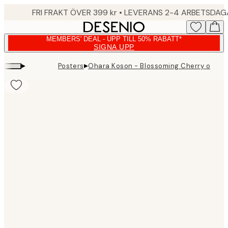
Skip
FRI FRAKT ÖVER 399 kr • LEVERANS 2-4 ARBETSDA
to
main
MEMBERS' DEAL - UPP TILL 50% RABATT*
content.
SIGNA UPP
▸
▸
Posters
Ohara Koson - Blossoming Cherry on a Mo
Product