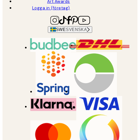
Art Awards
Logga in (företag)
SWE
SVENSKA