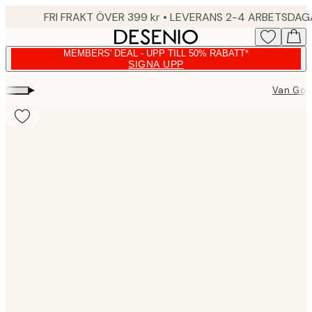
Skip
FRI FRAKT ÖVER 399 kr • LEVERANS 2-4 ARBETSDA
to
main
MEMBERS' DEAL - UPP TILL 50% RABATT*
content.
SIGNA UPP
▸
Van Gog
Product