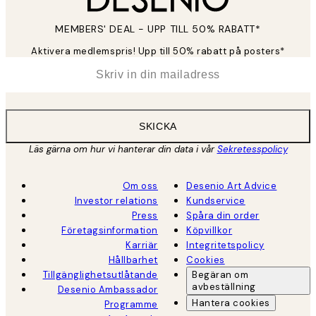
MEMBERS' DEAL - UPP TILL 50% RABATT*
Aktivera medlemspris! Upp till 50% rabatt på posters*
*
E-post
SKICKA
Läs gärna om hur vi hanterar din data i vår
Sekretesspolicy
Om oss
Desenio Art Advice
Investor relations
Kundservice
Press
Spåra din order
Företagsinformation
Köpvillkor
Karriär
Integritetspolicy
Hållbarhet
Cookies
Tillgänglighetsutlåtande
Begäran om
avbeställning
Desenio Ambassador
Hantera cookies
Programme