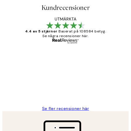
Kundrecensioner
UTMÄRKTA
4.4 av 5 stjärnor
Baserat på 108584 betyg.
Se några recensioner här.
Verifierad köpare
Kundrecensioner
Fina målningar.
2 juni
Roonak F
Se fler recensioner här