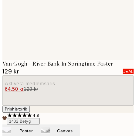
images
Van Gogh - River Bank In Springtime Poster
129 kr
DEAL
Aktivera medlemspris
64,50 kr
129 kr
Prishistorik
4.8
1432
Betyg
Poster
Canvas