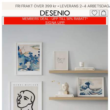
Skip
FRI FRAKT ÖVER 399 kr • LEVERANS 2-4 ARBETSDA
to
main
MEMBERS' DEAL - UPP TILL 50% RABATT*
content.
SIGNA UPP