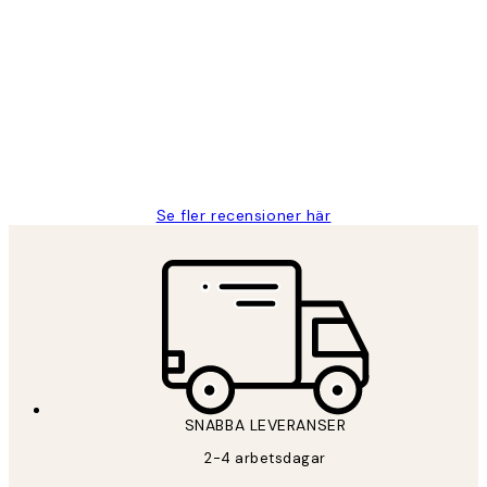
Verifierad köpare
Kundrecensioner
Fina målningar.
2 juni
Roonak F
Se fler recensioner här
*
E-post
SNABBA LEVERANSER
PRENUMERERA
2-4 arbetsdagar