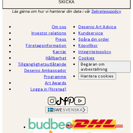
SKICKA
Läs gärna om hur vi hanterar din data i vår
Sekretesspolicy
Om oss
Desenio Art Advice
Investor relations
Kundservice
Press
Spåra din order
Företagsinformation
Köpvillkor
Karriär
Integritetspolicy
Hållbarhet
Cookies
Tillgänglighetsutlåtande
Begäran om
avbeställning
Desenio Ambassador
Hantera cookies
Programme
Art Awards
Logga in (företag)
SWE
SVENSKA