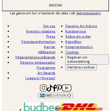
SKICKA
Läs gärna om hur vi hanterar din data i vår
Sekretesspolicy
Om oss
Desenio Art Advice
Investor relations
Kundservice
Press
Spåra din order
Företagsinformation
Köpvillkor
Karriär
Integritetspolicy
Hållbarhet
Cookies
Tillgänglighetsutlåtande
Begäran om
avbeställning
Desenio Ambassador
Hantera cookies
Programme
Art Awards
Logga in (företag)
SWE
SVENSKA