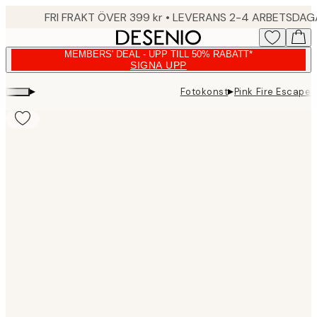
Skip
FRI FRAKT ÖVER 399 kr • LEVERANS 2-4 ARBETSDA
to
main
MEMBERS' DEAL - UPP TILL 50% RABATT*
content.
SIGNA UPP
▸
▸
Fotokonst
Pink Fire Escape 
Product