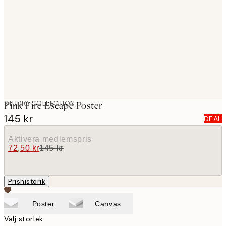
images
STUDIO COLLECTION
Pink Fire Escape Poster
145 kr
DEAL
Aktivera medlemspris
72,50 kr
145 kr
Prishistorik
Poster
Canvas
Välj storlek