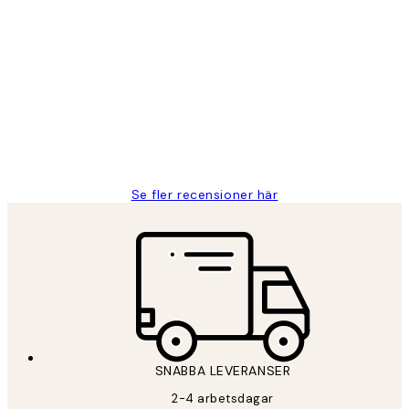
Verifierad köpare
Kundrecensioner
Fina målningar.
2 juni
Roonak F
Se fler recensioner här
SNABBA LEVERANSER
2-4 arbetsdagar