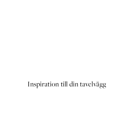
New York City Poster
Från 159 kr
Inspiration till din tavelvägg