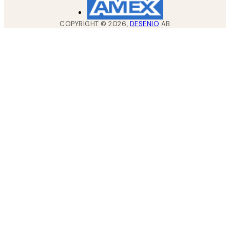
COPYRIGHT ©
2026
,
DESENIO
AB