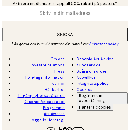
Aktivera medlemspris! Upp till 50% rabatt på posters*
*
E-post
SKICKA
Läs gärna om hur vi hanterar din data i vår
Sekretesspolicy
Om oss
Desenio Art Advice
Investor relations
Kundservice
Press
Spåra din order
Företagsinformation
Köpvillkor
Karriär
Integritetspolicy
Hållbarhet
Cookies
Tillgänglighetsutlåtande
Begäran om
avbeställning
Desenio Ambassador
Hantera cookies
Programme
Art Awards
Logga in (företag)