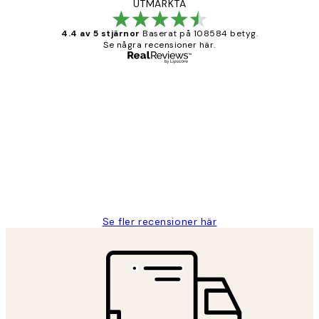
UTMÄRKTA
4.4 av 5 stjärnor
Baserat på 108584 betyg.
Se några recensioner här.
Verifierad köpare
Kundrecensioner
Fina målningar.
2 juni
Roonak F
Se fler recensioner här