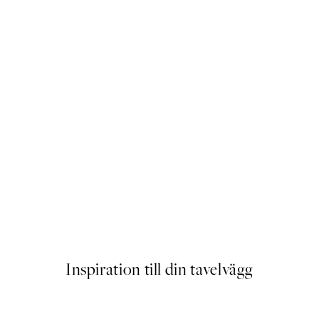
er
Wildflowers in Beige Poster
Från 129 kr
Inspiration till din tavelvägg