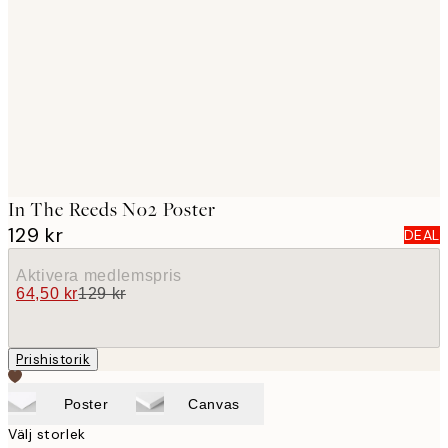
images
In The Reeds No2 Poster
129 kr
DEAL
Aktivera medlemspris
64,50 kr
129 kr
Prishistorik
Poster
Canvas
Välj storlek