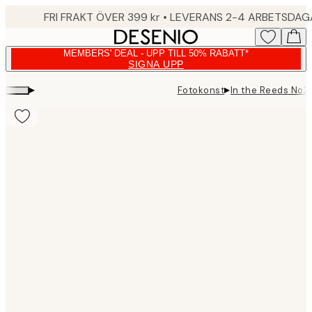
Skip
FRI FRAKT ÖVER 399 kr • LEVERANS 2-4 ARBETSDA
to
main
MEMBERS' DEAL - UPP TILL 50% RABATT*
content.
SIGNA UPP
▸
▸
Fotokonst
In the Reeds No2
Product