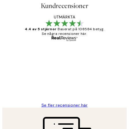
Kundrecensioner
UTMÄRKTA
4.4 av 5 stjärnor
Baserat på 108584 betyg.
Se några recensioner här.
Verifierad köpare
Kundrecensioner
Fina målningar.
2 juni
Roonak F
Se fler recensioner här