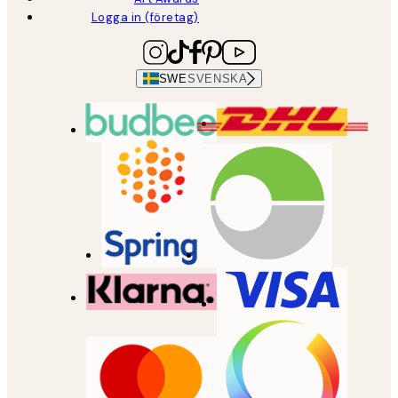
Logga in (företag)
SWE
SVENSKA