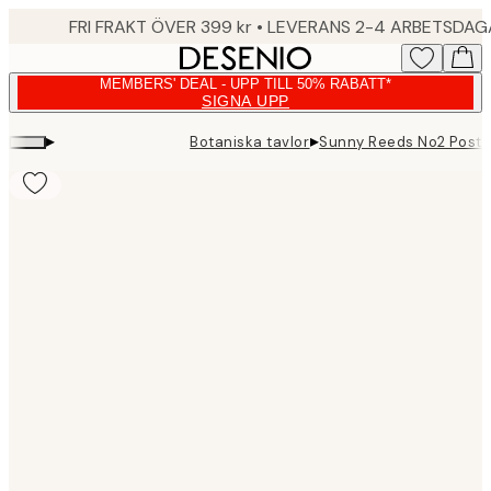
Skip
FRI FRAKT ÖVER 399 kr • LEVERANS 2-4 ARBETSDA
to
main
MEMBERS' DEAL - UPP TILL 50% RABATT*
content.
SIGNA UPP
▸
▸
Botaniska tavlor
Sunny Reeds No2 Poste
Product