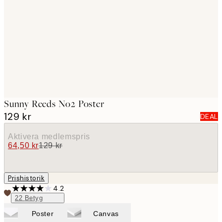
images
Sunny Reeds No2 Poster
129 kr
DEAL
Aktivera medlemspris
64,50 kr
129 kr
Prishistorik
4.2
22
Betyg
Poster
Canvas