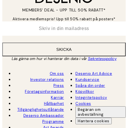
MEMBERS' DEAL - UPP TILL 50% RABATT*
Aktivera medlemspris! Upp till 50% rabatt på posters*
*
E-post
SKICKA
Läs gärna om hur vi hanterar din data i vår
Sekretesspolicy
Om oss
Desenio Art Advice
Investor relations
Kundservice
Press
Spåra din order
Företagsinformation
Köpvillkor
Karriär
Integritetspolicy
Hållbarhet
Cookies
Tillgänglighetsutlåtande
Begäran om
avbeställning
Desenio Ambassador
Hantera cookies
Programme
Art Awards