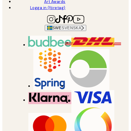
Art Awards
Logga in (företag)
SWE
SVENSKA