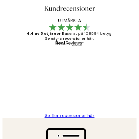
Kundrecensioner
UTMÄRKTA
4.4 av 5 stjärnor
Baserat på 108584 betyg.
Se några recensioner här.
Verifierad köpare
Kundrecensioner
Fina målningar.
2 juni
Roonak F
Se fler recensioner här