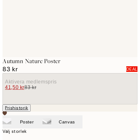
images
Autumn Nature Poster
83 kr
DEAL
Aktivera medlemspris
41,50 kr
83 kr
Prishistorik
Poster
Canvas
Välj storlek