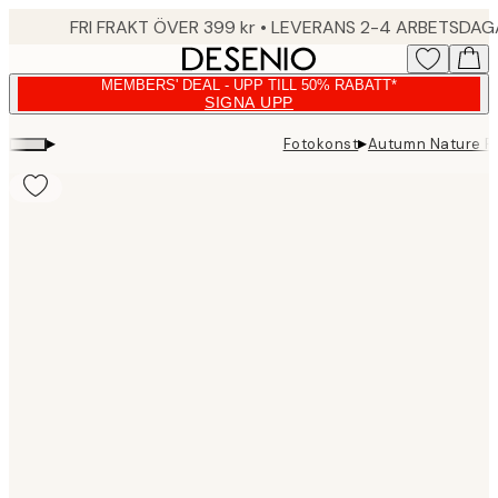
Skip
FRI FRAKT ÖVER 399 kr • LEVERANS 2-4 ARBETSDA
to
main
MEMBERS' DEAL - UPP TILL 50% RABATT*
content.
SIGNA UPP
▸
▸
Fotokonst
Autumn Nature P
Product