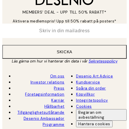
MEMBERS' DEAL - UPP TILL 50% RABATT*
Aktivera medlemspris! Upp till 50% rabatt på posters*
*
E-post
SKICKA
Läs gärna om hur vi hanterar din data i vår
Sekretesspolicy
Om oss
Desenio Art Advice
Investor relations
Kundservice
Press
Spåra din order
Företagsinformation
Köpvillkor
Karriär
Integritetspolicy
Hållbarhet
Cookies
Tillgänglighetsutlåtande
Begäran om
avbeställning
Desenio Ambassador
Hantera cookies
Programme