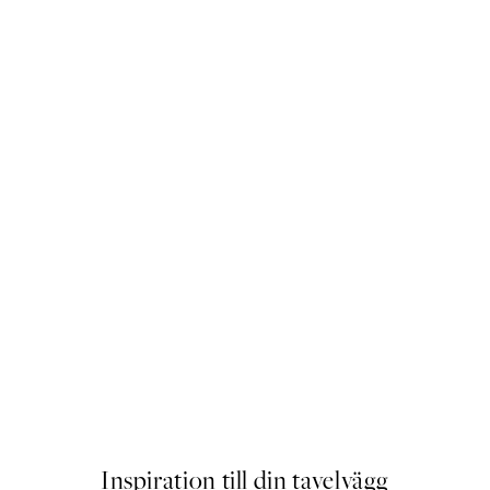
 Poster
Pink Cosmos Flowers Poster
Från 129 kr
Inspiration till din tavelvägg