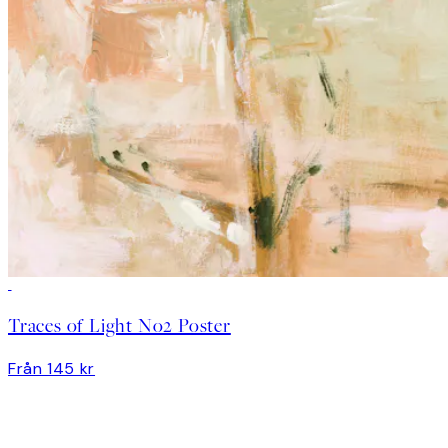
Traces of Light No2 Poster
Från 145 kr