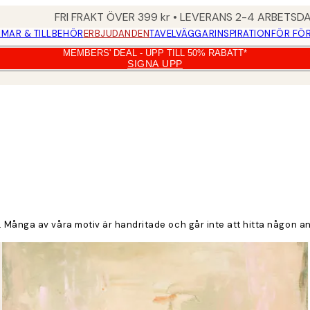
FRI FRAKT ÖVER 399 kr • LEVERANS 2-4 ARBETSD
MAR & TILLBEHÖR
ERBJUDANDEN
TAVELVÄGGAR
INSPIRATION
FÖR FÖ
MEMBERS' DEAL - UPP TILL 50% RABATT*
SIGNA UPP
 Många av våra motiv är handritade och går inte att hitta någon a