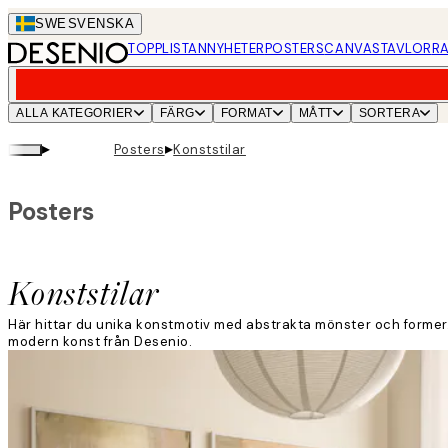
Skip
SWE
SVENSKA
to
TOPPLISTAN
NYHETER
POSTERS
CANVASTAVLOR
RA
main
content.
ALLA KATEGORIER
FÄRG
FORMAT
MÅTT
SORTERA
▸
▸
Posters
Konststilar
Posters
Konststilar
Här hittar du unika konstmotiv med abstrakta mönster och former.
modern konst från Desenio.