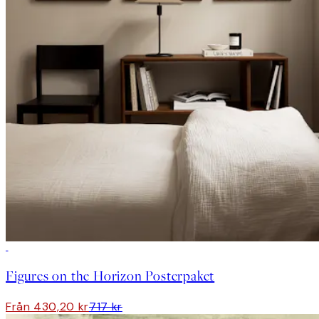
DEAL
Figures on the Horizon Posterpaket
Från 430,20 kr
717 kr