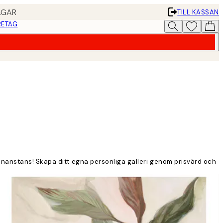
AGAR
TILL KASSAN
RETAG
nnanstans! Skapa ditt egna personliga galleri genom prisvärd och