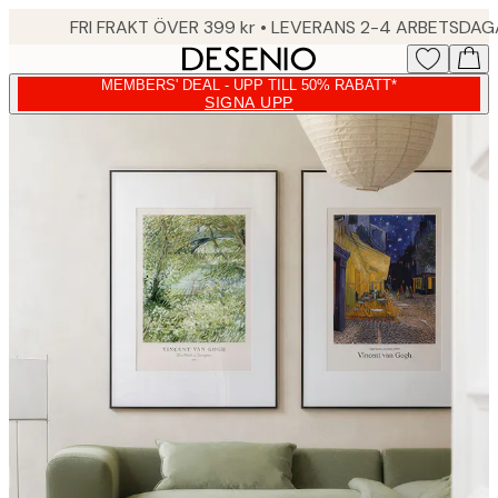
Skip
FRI FRAKT ÖVER 399 kr • LEVERANS 2-4 ARBETSDA
to
main
MEMBERS' DEAL - UPP TILL 50% RABATT*
content.
SIGNA UPP