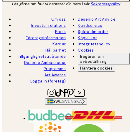
Läs gärna om hur vi hanterar din data i vår
Sekretesspolicy
Om oss
Desenio Art Advice
Investor relations
Kundservice
Press
Spåra din order
Företagsinformation
Köpvillkor
Karriär
Integritetspolicy
Hållbarhet
Cookies
Tillgänglighetsutlåtande
Begäran om
avbeställning
Desenio Ambassador
Hantera cookies
Programme
Art Awards
Logga in (företag)
SWE
SVENSKA