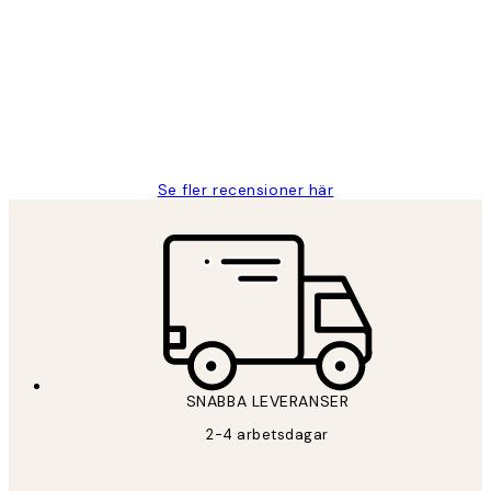
Fina målningar.
2 juni
Roonak F
Se fler recensioner här
*
E-post
SNABBA LEVERANSER
PRENUMERERA
2-4 arbetsdagar
Sekretesspolicy