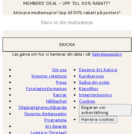
MEMBERS' DEAL - UPP TILL 50% RABATT*
Aktivera medlemspris! Upp till 50% rabatt på posters*
*
E-post
SKICKA
Läs gärna om hur vi hanterar din data i vår
Sekretesspolicy
Om oss
Desenio Art Advice
Investor relations
Kundservice
Press
Spåra din order
Företagsinformation
Köpvillkor
Karriär
Integritetspolicy
Hållbarhet
Cookies
Tillgänglighetsutlåtande
Begäran om
avbeställning
Desenio Ambassador
Hantera cookies
Programme
Art Awards
Logga in (företag)