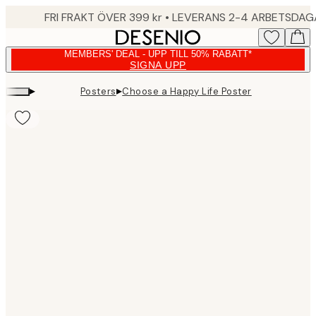
Skip
FRI FRAKT ÖVER 399 kr • LEVERANS 2-4 ARBETSDA
to
main
MEMBERS' DEAL - UPP TILL 50% RABATT*
content.
SIGNA UPP
▸
▸
Posters
Choose a Happy Life Poster
Product