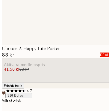
images
Choose A Happy Life Poster
83 kr
DEAL
Aktivera medlemspris
41,50 kr
83 kr
Prishistorik
4.7
316
Betyg
Välj storlek