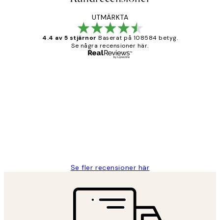
UTMÄRKTA
4.4 av 5 stjärnor
Baserat på 108584 betyg.
Se några recensioner här.
Verifierad köpare
Kundrecensioner
Fina målningar.
2 juni
Roonak F
Se fler recensioner här