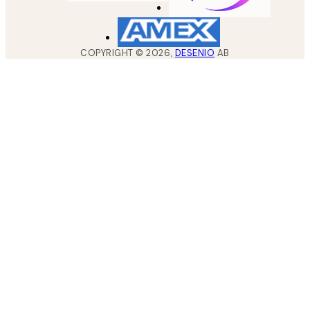
COPYRIGHT ©
2026
,
DESENIO
AB