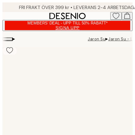
Skip
FRI FRAKT ÖVER 399 kr • LEVERANS 2-4 ARBETSDA
to
main
MEMBERS' DEAL - UPP TILL 50% RABATT*
content.
SIGNA UPP
▸
▸
Jaron Su
Jaron Su - Le
Product