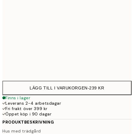
30x40 cm
23
50x70 cm
39
Frame
options
LÄGG TILL I VARUKORGEN
-
239 KR
Finns i lager
Leverans 2-4 arbetsdagar
Fri frakt över 399 kr
Öppet köp i 90 dagar
PRODUKTBESKRIVNING
Hus med trädgård