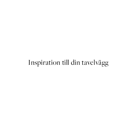
Flower Lady No2 Poster
Från 129 kr
Inspiration till din tavelvägg