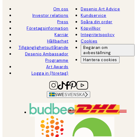
Om oss
Desenio Art Advice
Investor relations
Kundservice
Press
Spåra din order
Företagsinformation
Köpvillkor
Karriär
Integritetspolicy
Hållbarhet
Cookies
Tillgänglighetsutlåtande
Begäran om
avbeställning
Desenio Ambassador
Hantera cookies
Programme
Art Awards
Logga in (företag)
SWE
SVENSKA