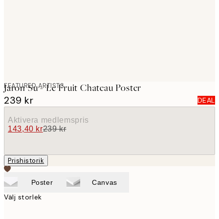
images
FEATURED ARTISTS
Jaron Su - Le Fruit Chateau Poster
239 kr
DEAL
Aktivera medlemspris
143,40 kr
239 kr
Prishistorik
Poster
Canvas
Välj storlek