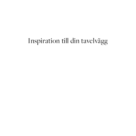
ket
Traces of Light No2 Poster
Från 145 kr
Inspiration till din tavelvägg