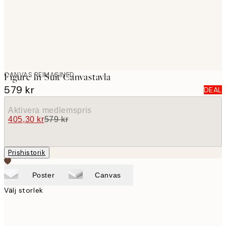
CANVAS REIMAGINED
Figure In Suit Canvastavla
579 kr
DEAL
Aktivera medlemspris
405,30 kr
579 kr
Prishistorik
Poster
Canvas
Välj storlek