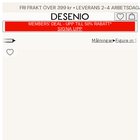
Skip
FRI FRAKT ÖVER 399 kr • LEVERANS 2-4 ARBETSDA
to
main
MEMBERS' DEAL - UPP TILL 50% RABATT*
content.
SIGNA UPP
▸
▸
Målningar
Figure in S
Product
images