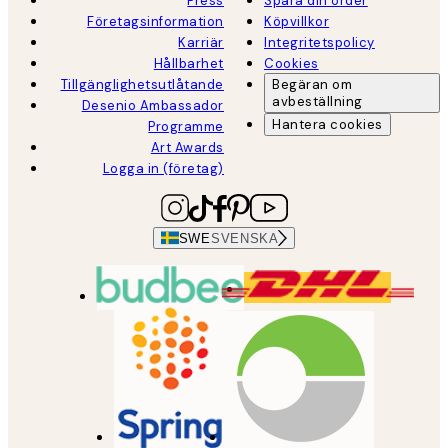
Press
Spåra din order
Företagsinformation
Köpvillkor
Karriär
Integritetspolicy
Hållbarhet
Cookies
Tillgänglighetsutlåtande
Begäran om
avbeställning
Desenio Ambassador
Hantera cookies
Programme
Art Awards
Logga in (företag)
SWE
SVENSKA