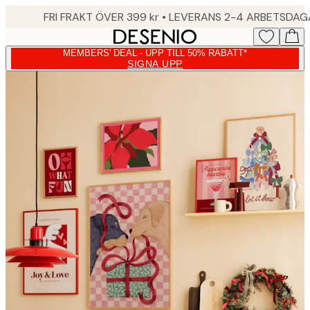
Skip
FRI FRAKT ÖVER 399 kr • LEVERANS 2-4 ARBETSDA
to
main
MEMBERS' DEAL - UPP TILL 50% RABATT*
content.
SIGNA UPP