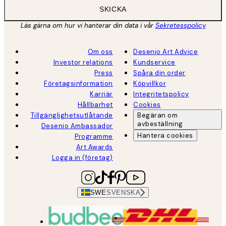
SKICKA
Läs gärna om hur vi hanterar din data i vår
Sekretesspolicy
Om oss
Desenio Art Advice
Investor relations
Kundservice
Press
Spåra din order
Företagsinformation
Köpvillkor
Karriär
Integritetspolicy
Hållbarhet
Cookies
Tillgänglighetsutlåtande
Begäran om
avbeställning
Desenio Ambassador
Hantera cookies
Programme
Art Awards
Logga in (företag)
SWE
SVENSKA