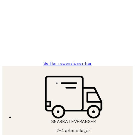
Verifierad köpare
Kundrecensioner
Fina målningar.
2 juni
Roonak F
Se fler recensioner här
*
E-post
SNABBA LEVERANSER
PRENUMERERA
2-4 arbetsdagar